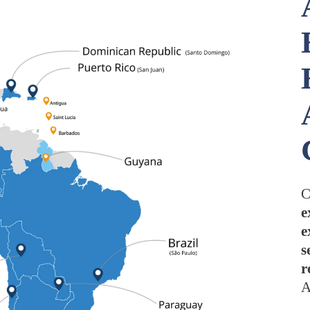
C
e
e
s
r
A