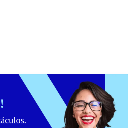
!
táculos.