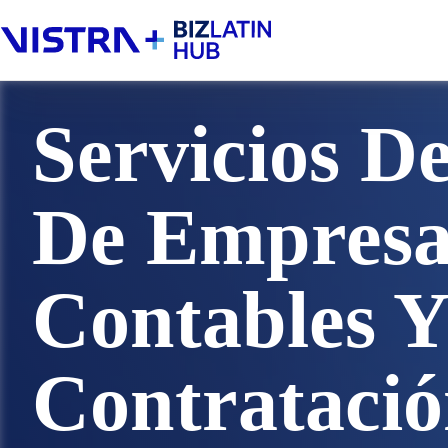
Saltar
al
contenido
Servicios D
De Empresas
Contables 
Contrataci