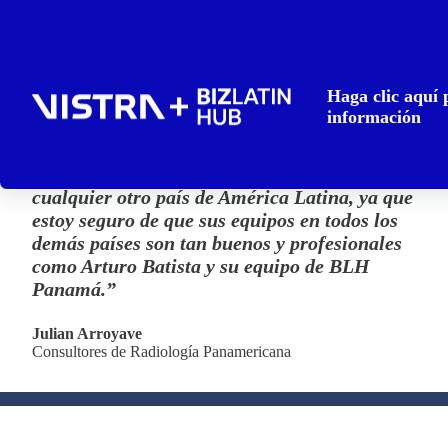
“No puedo estar más satisfecho con cómo BLH
Haga clic aquí
Panamá manejó el proceso de registrar mi
información
negocio en el país y definitivamente
recomendaré sus servicios a cualquiera que
quiera hacer negocios en Panamá, o en
cualquier otro país de América Latina, ya que
estoy seguro de que sus equipos en todos los
demás países son tan buenos y profesionales
como Arturo Batista y su equipo de BLH
Panamá.”
Julian Arroyave
Consultores de Radiología Panamericana