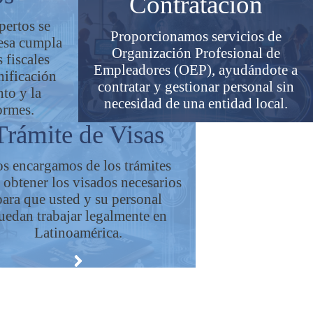
Contratación
pertos se
Proporcionamos servicios de
esa cumpla
Organización Profesional de
 fiscales
Empleadores (OEP), ayudándote a
anificación
contratar y gestionar personal sin
nto y la
necesidad de una entidad local.
ormes.
Trámite de Visas
s encargamos de los trámites
 obtener los visados necesarios
para que usted y su personal
uedan trabajar legalmente en
Latinoamérica.