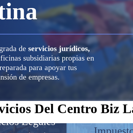
tina
egrada de
servicios jurídicos,
icinas subsidiarias propias en
reparada para apoyar tus
ansión de empresas.
vicios Del Centro Biz L
Contabilid
icios Legales
Impuest