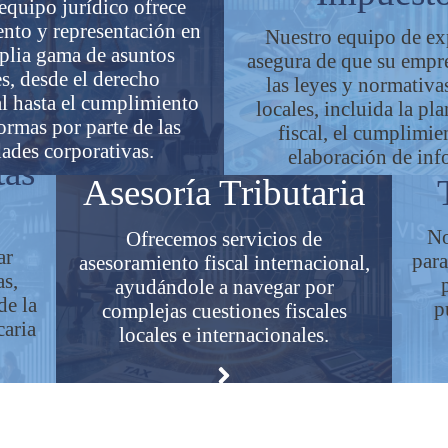
equipo jurídico ofrece
nto y representación en
Nuestro equipo de ex
plia gama de asuntos
asegura de que su empr
es, desde el derecho
las leyes y normativas
l hasta el cumplimiento
locales, incluida la pl
ormas por parte de las
fiscal, el cumplimie
dades corporativas.
elaboración de inf
tas
Asesoría Tributaria
No
Ofrecemos servicios de
ar
para
asesoramiento fiscal internacional,
as,
ayudándole a navegar por
de la
p
complejas cuestiones fiscales
caria
locales e internacionales.