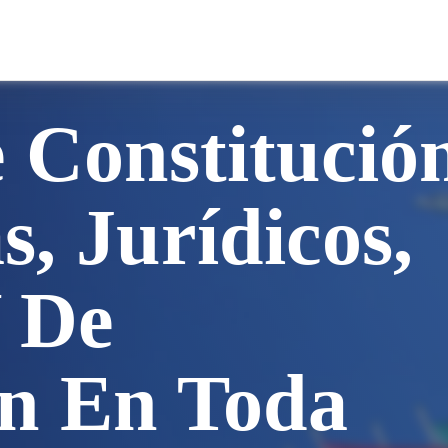
e Constitució
, Jurídicos,
Y De
ón En Toda