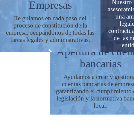
Nuestro 
Empresas
asesoramie
una am
Te guiamos en cada paso del
legal
proceso de constitución de la
contractua
empresa, ocupándonos de todas las
de las n
tareas legales y administrativas.
enti
Apertura de cuen
bancarias
Ayudamos a crear y gestion
cuentas bancarias de empres
garantizando el cumplimiento 
legislación y la normativa ban
local.