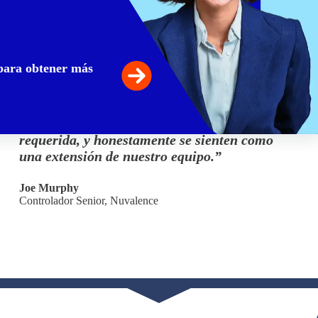
“Sus años de experiencia, profesionalismo y, lo
 para obtener más
más importante, su paciencia(!) han sido
vitales para nuestro éxito. Son muy receptivos
siempre que los necesitamos, nos mantienen
informados y al día con cualquier presentación
requerida, y honestamente se sienten como
una extensión de nuestro equipo.”
Joe Murphy
Controlador Senior, Nuvalence