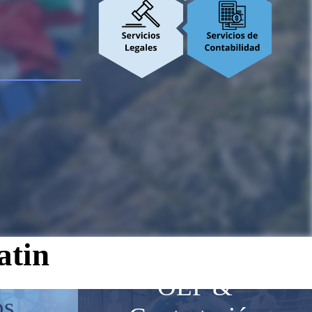
atin
ad e
OEP &
os