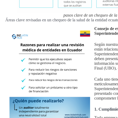
pasos clave de un chequeo de la
Áreas clave revisadas en un chequeo de la salud de la entidad ecuat
Consejo de ex
Superintend
Según nuestra
están relacion
Superintenden
deben presenta
información so
Final (UBO), e
Cada uno tiene
meticulosament
Superintenden
presentado co
comprometer l
1. Cumplimie
Toda empresa e