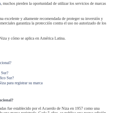
a
, muchos pierden la oportunidad de utilizar los servicios de marcas
ma excelente y altamente recomendada de proteger su inversión y
erciales garantiza la protección contra el uso no autorizado de los
 Niza y cómo se aplica en América Latina.
acional?
o Sur?
fico Sur?
iza para registrar su marca
acional?
tradas fue establecido por el Acuerdo de Niza en 1957 como una
o de una marca registrada. Cada 5 años, se publica una nueva edición