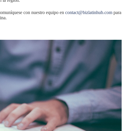
 la región.
 Comuníquese con nuestro equipo en
contact@bizlatinhub.com
para
ina.