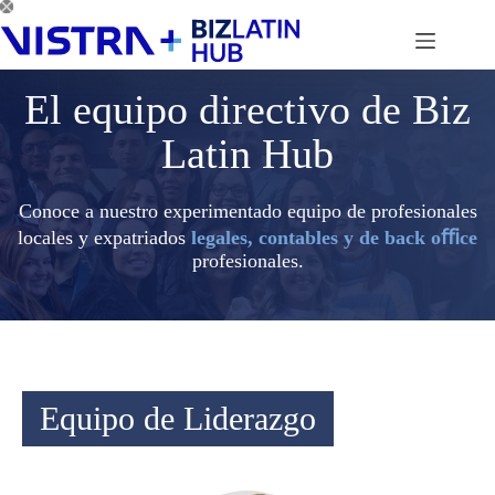
Saltar
al
contenido
El equipo directivo de Biz
Latin Hub
Conoce a nuestro experimentado equipo de profesionales
locales y expatriados
legales, contables y de back oﬃce
profesionales.
Equipo de Liderazgo