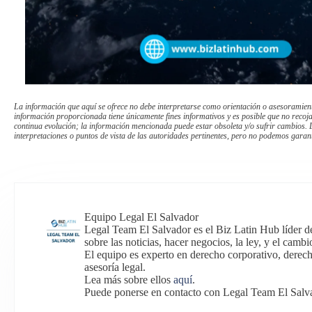
La información que aquí se ofrece no debe interpretarse como orientación o asesoramiento
información proporcionada tiene únicamente fines informativos y es posible que no recoj
continua evolución; la información mencionada puede estar obsoleta y/o sufrir cambios. L
interpretaciones o puntos de vista de las autoridades pertinentes, pero no podemos garant
Equipo Legal El Salvador
Legal Team El Salvador es el Biz Latin Hub líder d
sobre las noticias, hacer negocios, la ley, y el cambi
El equipo es experto en derecho corporativo, derech
asesoría legal.
Lea más sobre ellos
aquí
.
Puede ponerse en contacto con Legal Team El Salva