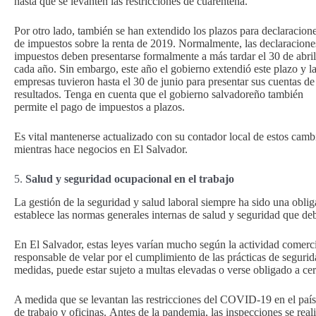
hasta que se levanten las restricciones de cuarentena.
Por otro lado, también se han extendido los plazos para declaracion
de impuestos sobre la renta de 2019. Normalmente, las declaracione
impuestos deben presentarse formalmente a más tardar el 30 de abril
cada año. Sin embargo, este año el gobierno extendió este plazo y l
empresas tuvieron hasta el 30 de junio para presentar sus cuentas de
resultados. Tenga en cuenta que el gobierno salvadoreño también
permite el pago de impuestos a plazos.
Es vital mantenerse actualizado con su contador local de estos camb
mientras hace negocios en El Salvador.
5.
Salud y seguridad ocupacional en el trabajo
La gestión de la seguridad y salud laboral siempre ha sido una obliga
establece las normas generales internas de salud y seguridad que d
En El Salvador, estas leyes varían mucho según la actividad comerci
responsable de velar por el cumplimiento de las prácticas de segurid
medidas, puede estar sujeto a multas elevadas o verse obligado a ce
A medida que se levantan las restricciones del COVID-19 en el país, 
de trabajo y oficinas. Antes de la pandemia, las inspecciones se r