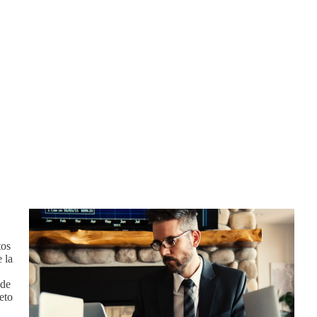
tos
 la
 de
eto