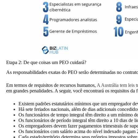
Etapa 2: De que coisas um PEO cuidará?
As responsabilidades exatas do PEO serão determinadas no contrato 
Em termos de requisitos de recursos humanos,
A Austrália tem leis 
em grandes penalidades. A seguir, você encontrará os requisitos da f
Existem padrões estatutários mínimos que um empregador dev
Há sete feriados nacionais, além de dias adicionais concedido
Os funcionários de tempo integral têm direito a um mínimo de
Os funcionários de período integral têm direito a 10 dias de 
Os empregadores devem fazer pagamentos trimestrais de super
Os funcionários com salário acima do nível indexado pagam 2
Cada estado/território determina seus próprios impostos sob