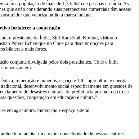
em a uma população de mais de 1,3 bilhão de pessoas na Índia. As
nas que estão considerando suas perspectivas comerciais têm acesso
onsumidor que valoriza muito a marca indiana.
tivo fortalecer a cooperação
ano, o presidente da Índia, Shri Ram Nath Kovind, visitou o
astian Piñera Echenique no Chile para discutir opções para
os bilaterais mais fortes.
ção conjunta divulgada pelos dois presidentes,
Chile e Índia
r cooperação
em:
êutica, mineração e minerais, espaço e TIC, agricultura e energia
 tradicional, desenvolvimento social especificamente em questões de
renciamento de desastres naturais, de preferência por meio da troca
essas questões; cooperação em educação e cultura.”
es em agricultura, mineração e espaço sideral.
 pretendem facilitar uma maior conectividade de pessoas entre si.