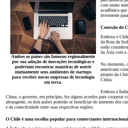
com muito mais
acadêmica que
livremente para
Conexão do C
Embora o Chile
da Rota da Sed
estão consider
da Ásia com a 
Ambos os países são famosos regionalmente
por sua adoção de inovações tecnológicas e
No momento, o C
poderiam encontrar maneiras de nutrir
americano com 
mutuamente seus ambientes de startups
projeto da Chin
para receber novas empresas de tecnologia
China.
em terra.
Embora a Índia
China, o governo, em princípio, fez alguns acordos para cooperar c
abrangente, os dois países poderão se beneficiar do aumento dos ca
e da conectividade entre suas respectivas regiões.
O Chile é uma escolha popular para comerciantes internacionai