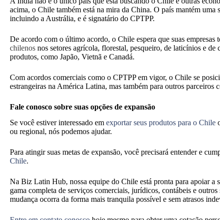
A Índia não é o único país que está buscando o Chile e outras ec
acima, o Chile também está na mira da China. O país mantém uma sér
incluindo a Austrália, e é signatário do CPTPP.
De acordo com o último acordo, o Chile espera que suas empresas t
chilenos
nos setores agrícola, florestal, pesqueiro, de laticínios e 
produtos, como Japão, Vietnã e Canadá.
Com acordos comerciais como o CPTPP em vigor, o Chile se posicio
estrangeiras na América Latina, mas também para outros parceiros c
Fale conosco sobre suas opções de expansão
Se você estiver interessado em
exportar seus produtos para o Chile
o
ou regional, nós podemos ajudar.
Para atingir suas metas de expansão, você precisará entender e cum
Chile
.
Na Biz Latin Hub, nossa equipe do Chile está pronta para apoiar 
gama completa de serviços comerciais, jurídicos, contábeis e outros 
mudança ocorra da forma mais tranquila possível e sem atrasos inde
Entre em contato conosco
hoje mesmo
para obter uma cotação pers