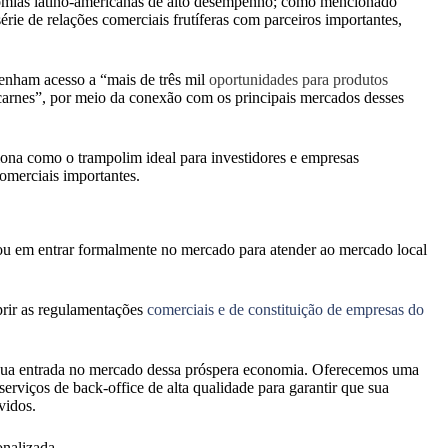
onomias latino-americanas de alto desempenho; como mencionado
ie de relações comerciais frutíferas com parceiros importantes,
enham acesso a “mais de três mil
oportunidades para produtos
de carnes”, por meio da conexão com os principais mercados desses
na como o trampolim ideal para investidores e empresas
omerciais importantes.
u em entrar formalmente no mercado para atender ao mercado local
prir as regulamentações
comerciais e de constituição de empresas do
a sua entrada no mercado dessa próspera economia. Oferecemos uma
serviços de back-office de alta qualidade para garantir que sua
vidos.
onalizada.