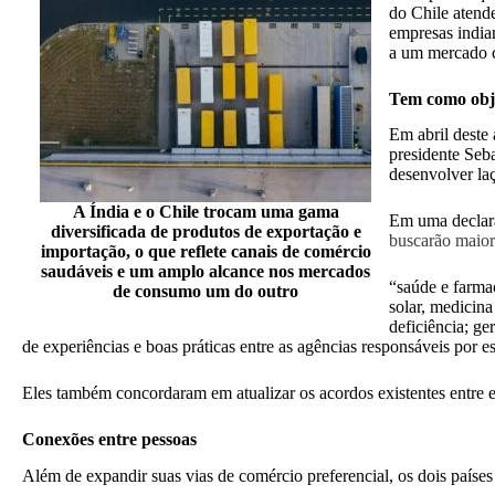
do Chile atend
empresas india
a um mercado c
Tem como obje
Em abril deste 
presidente Seb
desenvolver laç
A Índia e o Chile trocam uma gama
Em uma declara
diversificada de produtos de exportação e
buscarão maio
importação, o que reflete canais de comércio
saudáveis e um amplo alcance nos mercados
“saúde e farmac
de consumo um do outro
solar, medicina
deficiência; ge
de experiências e boas práticas entre as agências responsáveis por 
Eles também concordaram em atualizar os acordos existentes entre el
Conexões entre pessoas
Além de expandir suas vias de comércio preferencial, os dois países