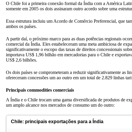
O Chile foi a primeira conexão formal da Índia com a América Lati
somente em 2005 os dois assinaram outro acordo sobre uma estrutu
Essa estrutura incluiu um Acordo de Comércio Preferencial, que t
ambos os países.
A partir daí, o próximo marco para as duas potências regionais ocor
comercial da Índia. Eles estabeleceram uma meta ambiciosa de exp
significativamente o escopo das taxas de direitos concessionais sobr
importava US$ 1,96 bilhão em mercadorias para o Chile e exportava
US$ 2,6 bilhões.
Os dois países se comprometeram a reduzir significativamente as lin
ofereceram concessões um ao outro em um total de 2.829 linhas tarif
Principais commodities comerciais
A Índia e o Chile trocam uma gama diversificada de produtos de exp
um amplo alcance nos mercados de consumo um do outro:
Chile: principais exportações para a Índia