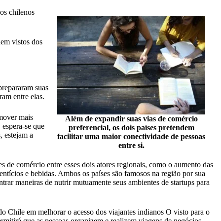
os chilenos
uem vistos dos
 prepararam suas
ram entre elas.
omover mais
Além de expandir suas vias de comércio
 espera-se que
preferencial, os dois países pretendem
, estejam a
facilitar uma maior conectividade de pessoas
entre si.
de comércio entre esses dois atores regionais, como o aumento das
entícios e bebidas. Ambos os países são famosos na região por sua
trar maneiras de nutrir mutuamente seus ambientes de startups para
do Chile em
melhorar o acesso dos viajantes indianos
O visto para o
rmitirá que as pessoas organizem e realizem viagens de negócios