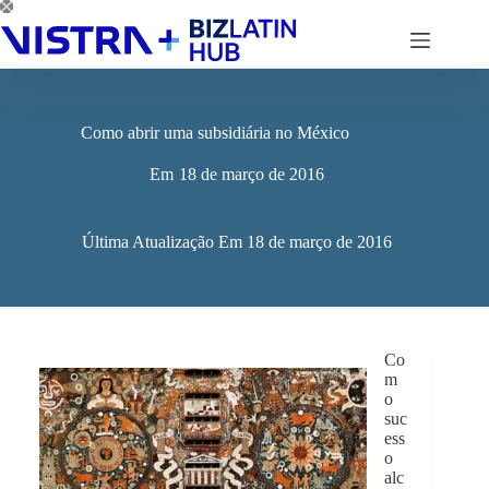
Pular
para
o
conteúdo
Como abrir uma subsidiária no México
Em
18 de março de 2016
Última Atualização Em
18 de março de 2016
Co
m
o
suc
ess
o
alc