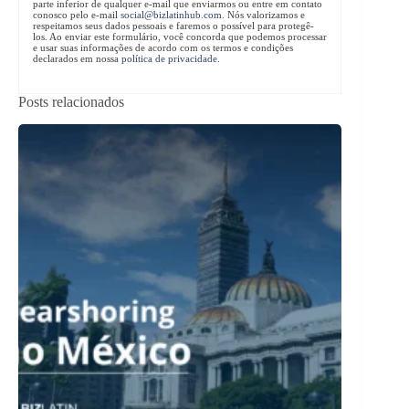
parte inferior de qualquer e-mail que enviarmos ou entre em contato
conosco pelo e-mail
social@bizlatinhub.com
. Nós valorizamos e
respeitamos seus dados pessoais e faremos o possível para protegê-
los. Ao enviar este formulário, você concorda que podemos processar
e usar suas informações de acordo com os termos e condições
declarados em nossa
política de privacidade
.
Posts relacionados