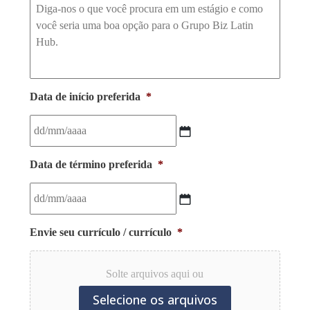
C
o
m
e
n
t
á
Data de início preferida
*
r
i
o
s
DD
*
barra
Data de término preferida
*
MM
barra
YYYY
DD
barra
Envie seu currículo / currículo
*
MM
barra
YYYY
Solte arquivos aqui ou
Selecione os arquivos