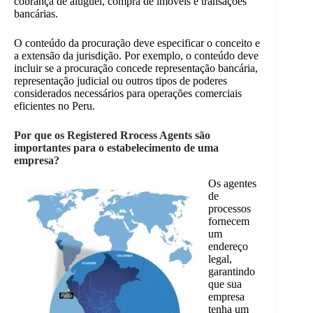
cobrança de aluguel, compra de imóveis e transações
bancárias.
O conteúdo da procuração deve especificar o conceito e
a extensão da jurisdição. Por exemplo, o conteúdo deve
incluir se a procuração concede representação bancária,
representação judicial ou outros tipos de poderes
considerados necessários para operações comerciais
eficientes no Peru.
Por que os Registered Rrocess Agents são
importantes para o estabelecimento de uma
empresa?
Os agentes
de
processos
fornecem
um
endereço
legal,
garantindo
que sua
empresa
tenha um