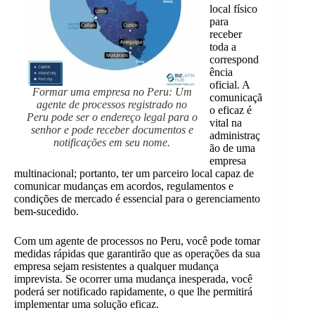
local físico
para
receber
toda a
correspond
ência
oficial. A
Formar uma empresa no Peru: Um
comunicaçã
agente de processos registrado no
o eficaz é
Peru pode ser o endereço legal para o
vital na
senhor e pode receber documentos e
administraç
notificações em seu nome.
ão de uma
empresa
multinacional; portanto, ter um parceiro local capaz de
comunicar mudanças em acordos, regulamentos e
condições de mercado é essencial para o gerenciamento
bem-sucedido.
Com um agente de processos no Peru, você pode tomar
medidas rápidas que garantirão que as operações da sua
empresa sejam resistentes a qualquer mudança
imprevista. Se ocorrer uma mudança inesperada, você
poderá ser notificado rapidamente, o que lhe permitirá
implementar uma solução eficaz.