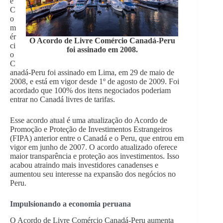
e
C
o
m
ér
O Acordo de Livre Comércio Canadá-Peru
ci
foi assinado em 2008.
o
C
anadá-Peru foi assinado em Lima, em 29 de maio de
2008, e está em vigor desde 1º de agosto de 2009. Foi
acordado que 100% dos itens negociados poderiam
entrar no Canadá livres de tarifas.
Esse acordo atual é uma atualização do Acordo de
Promoção e Proteção de Investimentos Estrangeiros
(FIPA) anterior entre o Canadá e o Peru, que entrou em
vigor em junho de 2007. O acordo atualizado oferece
maior transparência e proteção aos investimentos. Isso
acabou atraindo mais investidores canadenses e
aumentou seu interesse na expansão dos negócios no
Peru.
Impulsionando a economia peruana
O Acordo de Livre Comércio Canadá-Peru aumenta