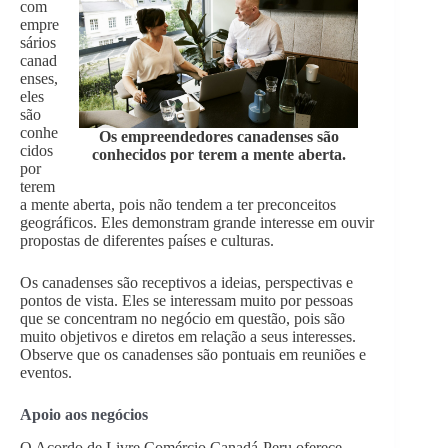
com
empre
sários
canad
enses,
eles
são
conhe
Os empreendedores canadenses são
cidos
conhecidos por terem a mente aberta.
por
terem
a mente aberta, pois não tendem a ter preconceitos
geográficos. Eles demonstram grande interesse em ouvir
propostas de diferentes países e culturas.
Os canadenses são receptivos a ideias, perspectivas e
pontos de vista. Eles se interessam muito por pessoas
que se concentram no negócio em questão, pois são
muito objetivos e diretos em relação a seus interesses.
Observe que os canadenses são pontuais em reuniões e
eventos.
Apoio aos negócios
O Acordo de Livre Comércio Canadá-Peru oferece