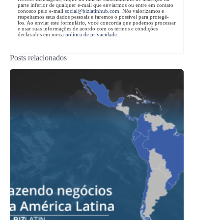
parte inferior de qualquer e-mail que enviarmos ou entre em contato
conosco pelo e-mail
social@bizlatinhub.com
. Nós valorizamos e
respeitamos seus dados pessoais e faremos o possível para protegê-
los. Ao enviar este formulário, você concorda que podemos processar
e usar suas informações de acordo com os termos e condições
declarados em nossa
política de privacidade
.
Posts relacionados