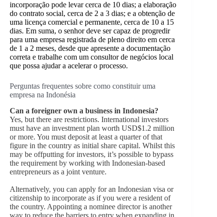
incorporação pode levar cerca de 10 dias; a elaboração
do contrato social, cerca de 2 a 3 dias; e a obtenção de
uma licença comercial e permanente, cerca de 10 a 15
dias. Em suma, o senhor deve ser capaz de progredir
para uma empresa registrada de pleno direito em cerca
de 1 a 2 meses, desde que apresente a documentação
correta e trabalhe com um consultor de negócios local
que possa ajudar a acelerar o processo.
Perguntas frequentes sobre como constituir uma
empresa na Indonésia
Can a foreigner own a business in Indonesia?
Yes, but there are restrictions. International investors
must have an investment plan worth USD$1.2 million
or more. You must deposit at least a quarter of that
figure in the country as initial share capital. Whilst this
may be offputting for investors, it’s possible to bypass
the requirement by working with Indonesian-based
entrepreneurs as a joint venture.
Alternatively, you can apply for an Indonesian visa or
citizenship to incorporate as if you were a resident of
the country. Appointing a nominee director is another
way to reduce the barriers to entry when expanding in