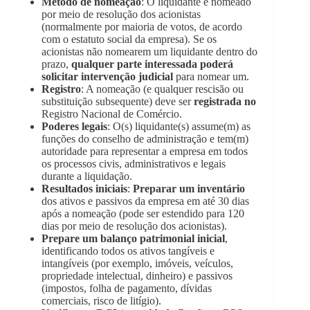
Método de nomeação
: O liquidante é nomeado
por meio de resolução dos acionistas
(normalmente por maioria de votos, de acordo
com o estatuto social da empresa). Se os
acionistas não nomearem um liquidante dentro do
prazo,
qualquer parte interessada poderá
solicitar intervenção judicial
para nomear um.
Registro
: A nomeação (e qualquer rescisão ou
substituição subsequente) deve ser
registrada no
Registro Nacional de Comércio.
Poderes legais
: O(s) liquidante(s) assume(m) as
funções do conselho de administração e tem(m)
autoridade para representar a empresa em todos
os processos civis, administrativos e legais
durante a liquidação.
Resultados iniciais
:
Preparar um inventário
dos ativos e passivos da empresa em até 30 dias
após a nomeação (pode ser estendido para 120
dias por meio de resolução dos acionistas).
Prepare um balanço patrimonial inicial
,
identificando todos os ativos tangíveis e
intangíveis (por exemplo, imóveis, veículos,
propriedade intelectual, dinheiro) e passivos
(impostos, folha de pagamento, dívidas
comerciais, risco de litígio).