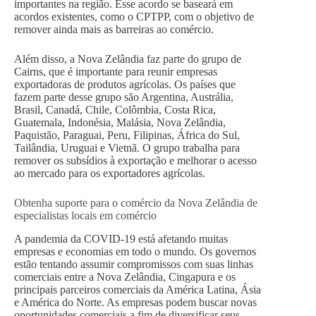
importantes na região. Esse acordo se baseará em
acordos existentes, como o CPTPP, com o objetivo de
remover ainda mais as barreiras ao comércio.
Além disso, a Nova Zelândia faz parte do grupo de
Cairns, que é importante para reunir empresas
exportadoras de produtos agrícolas. Os países que
fazem parte desse grupo são Argentina, Austrália,
Brasil, Canadá, Chile, Colômbia, Costa Rica,
Guatemala, Indonésia, Malásia, Nova Zelândia,
Paquistão, Paraguai, Peru, Filipinas, África do Sul,
Tailândia, Uruguai e Vietnã. O grupo trabalha para
remover os subsídios à exportação e melhorar o acesso
ao mercado para os exportadores agrícolas.
Obtenha suporte para o comércio da Nova Zelândia de
especialistas locais em comércio
A pandemia da COVID-19 está afetando muitas
empresas e economias em todo o mundo. Os governos
estão tentando assumir compromissos com suas linhas
comerciais entre a Nova Zelândia, Cingapura e os
principais parceiros comerciais da América Latina, Ásia
e América do Norte. As empresas podem buscar novas
oportunidades comerciais a fim de diversificar seus