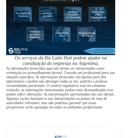
Os serviços da Biz Latin Hub podem ajudar na
constituição de empresas na Argentina
.
As informações fornecidas aqui não devem ser interpretadas como
orientação ou aconselhamento formal. Consulte um profissional para sua
situação específica. As informações fornecidas são apenas para fins
informativos e podem não abranger todas as leis, padrões e práticas
recomendadas pertinentes. O cenário regulatório está em constante
evolução; as informações mencionadas podem estar desatualizadas e/ou
podem sofrer alterações. As interpretações apresentadas não são oficiais.
Algumas seções baseiam-se nas interpretações ou pontos de vista de
autoridades relevantes, mas não podemos garantir que essas
perspectivas serão apoiadas em todos os ambientes profissionais.