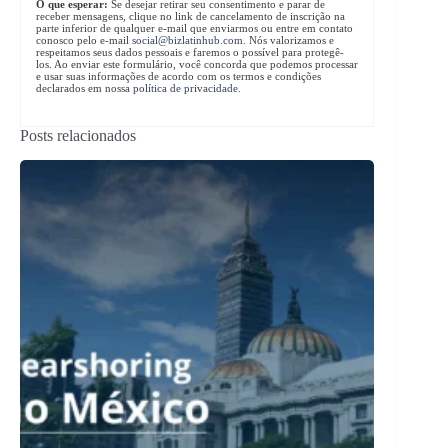
O que esperar:
Se desejar retirar seu consentimento e parar de
receber mensagens, clique no link de cancelamento de inscrição na
parte inferior de qualquer e-mail que enviarmos ou entre em contato
conosco pelo e-mail
social@bizlatinhub.com
. Nós valorizamos e
respeitamos seus dados pessoais e faremos o possível para protegê-
los. Ao enviar este formulário, você concorda que podemos processar
e usar suas informações de acordo com os termos e condições
declarados em nossa
política de privacidade
.
Posts relacionados