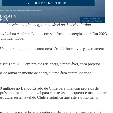
Crescimento da energia renovável na América Latina
novável na América Latina com seu foco em energia solar. Em 2023,
 um líder global.
050 e, portanto, implementou uma série de incentivos governamentais
fiscais até 2035 em projetos de energia renovável, com projetos
as de armazenamento de energia, uma área central de foco,
milhões ao Banco Estado de Chile para financiar projetos de
mpréstimo estará disponível para empresas de pequeno e médio porte.
strutura sustentável do Chile e significa que este é o momento
pa do Chile é a redução da redução, de modo que menos energia