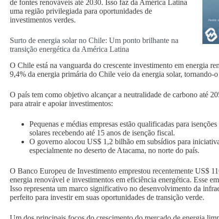
de fontes renováveis até 2030. Isso faz da América Latina
uma região privilegiada para oportunidades de
investimentos verdes.
Surto de energia solar no Chile: Um ponto brilhante na
transição energética da América Latina
O Chile está na vanguarda do crescente investimento em energia re
9,4% da energia primária do Chile veio da energia solar, tornando-o
O país tem como objetivo alcançar a neutralidade de carbono até 2
para atrair e apoiar investimentos:
Pequenas e médias empresas estão qualificadas para isenções 
solares recebendo até 15 anos de isenção fiscal.
O governo alocou US$ 1,2 bilhão em subsídios para iniciativ
especialmente no deserto de Atacama, no norte do país.
O Banco Europeu de Investimento emprestou recentemente US$ 110 
energia renovável e investimentos em eficiência energética. Esse e
Isso representa um marco significativo no desenvolvimento da infrae
perfeito para investir em suas oportunidades de transição verde.
Um dos principais focos do crescimento do mercado de energia lim