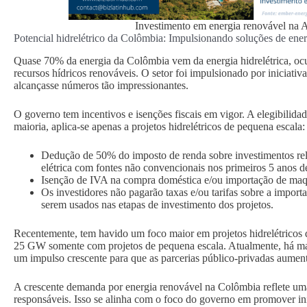
Investimento em energia renovável na A
Potencial hidrelétrico da Colômbia: Impulsionando soluções de ener
Quase 70% da energia da Colômbia vem da energia hidrelétrica, ocu
recursos hídricos renováveis. O setor foi impulsionado por iniciativ
alcançasse números tão impressionantes.
O governo tem incentivos e isenções fiscais em vigor. A elegibilid
maioria, aplica-se apenas a projetos hidrelétricos de pequena escala:
Dedução de 50% do imposto de renda sobre investimentos rel
elétrica com fontes não convencionais nos primeiros 5 anos d
Isenção de IVA na compra doméstica e/ou importação de maqui
Os investidores não pagarão taxas e/ou tarifas sobre a impor
serem usados nas etapas de investimento dos projetos.
Recentemente, tem havido um foco maior em projetos hidrelétricos 
25 GW somente com projetos de pequena escala. Atualmente, há ma
um impulso crescente para que as parcerias público-privadas aument
A crescente demanda por energia renovável na Colômbia reflete uma
responsáveis. Isso se alinha com o foco do governo em promover inic