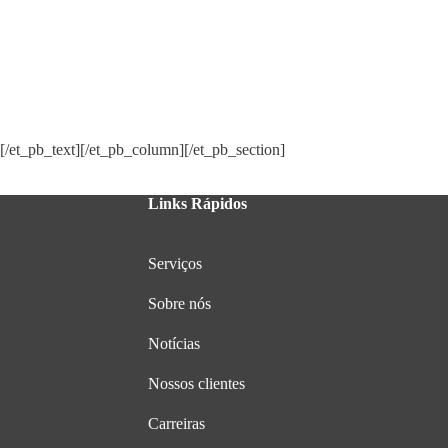
Nossa equipe está esperando para ajudar você a começar
[/et_pb_text][/et_pb_column][/et_pb_section]
Links Rápidos
Serviços
Sobre nós
Notícias
Nossos clientes
Carreiras