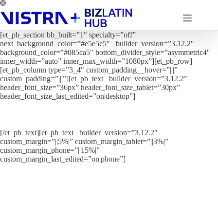
Pular
para
o
conteúdo
[et_pb_section bb_built=”1″ specialty=”off”
next_background_color=”#e5e5e5″ _builder_version=”3.12.2″
background_color=”#085ca5″ bottom_divider_style=”asymmetric4″
inner_width=”auto” inner_max_width=”1080px”][et_pb_row]
[et_pb_column type=”3_4″ custom_padding__hover=”|||”
custom_padding=”|||”][et_pb_text _builder_version=”3.12.2″
header_font_size=”36px” header_font_size_tablet=”30px”
header_font_size_last_edited=”on|desktop”]
Como abrir uma empresa no Brasil
[/et_pb_text][et_pb_text _builder_version=”3.12.2″
custom_margin=”||5%|” custom_margin_tablet=”||3%|”
custom_margin_phone=”||15%|”
custom_margin_last_edited=”on|phone”]
O Brasil continua sendo um dos países latino-americanos mais
atraentes para fazer negócios. Além de ter a maior força de trabalho e o
PIB da América Latina, o Brasil possui a 9ª maior economia do
mundo. Essa economia regional líder está no topo da lista latino-
americana de países que recebem IDE, e não é surpresa. Uma