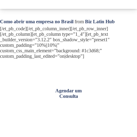
Como abrir uma empresa no Brasil
from
Biz Latin Hub
[/et_pb_code][/et_pb_column_inner][/et_pb_row_inner]
[/et_pb_column][et_pb_column type=”1_4″][et_pb_text
_builder_version=”3.12.2″ box_shadow_style=”preset1″
custom_padding=”10%||10%|”
custom_css_main_element=”background: #1c3d68;”
custom_padding_last_edited=”on|desktop”]
Agendar um
Consulta
Fornecemos um conjunto completo de recursos de
gerenciamento para sua organização para ajudar a atingir seus
objetivos de negócios.