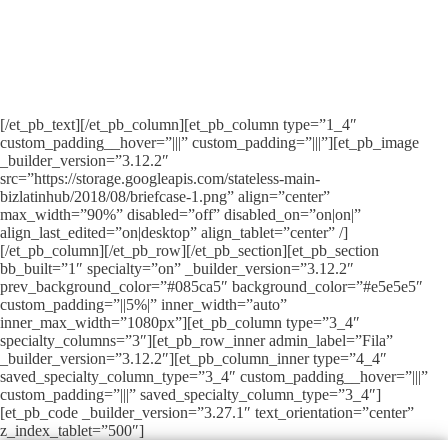
economia diversificada, um grande número de trabalhadores
qualificados, uma ampla oferta de matérias-primas e uma localização
geográfica estratégica fazem do Brasil um ótimo lugar para fazer
negócios. Aprenda a montar uma empresa no Brasil e tire proveito de
tudo o que o país oferece.
[/et_pb_text][/et_pb_column][et_pb_column type=”1_4″
custom_padding__hover=”|||” custom_padding=”|||”][et_pb_image
_builder_version=”3.12.2″
src=”https://storage.googleapis.com/stateless-main-
bizlatinhub/2018/08/briefcase-1.png” align=”center”
max_width=”90%” disabled=”off” disabled_on=”on|on|”
align_last_edited=”on|desktop” align_tablet=”center” /]
[/et_pb_column][/et_pb_row][/et_pb_section][et_pb_section
bb_built=”1″ specialty=”on” _builder_version=”3.12.2″
prev_background_color=”#085ca5″ background_color=”#e5e5e5″
custom_padding=”||5%|” inner_width=”auto”
inner_max_width=”1080px”][et_pb_column type=”3_4″
specialty_columns=”3″][et_pb_row_inner admin_label=”Fila”
_builder_version=”3.12.2″][et_pb_column_inner type=”4_4″
saved_specialty_column_type=”3_4″ custom_padding__hover=”|||”
custom_padding=”|||” saved_specialty_column_type=”3_4″]
[et_pb_code _builder_version=”3.27.1″ text_orientation=”center”
z_index_tablet=”500″]