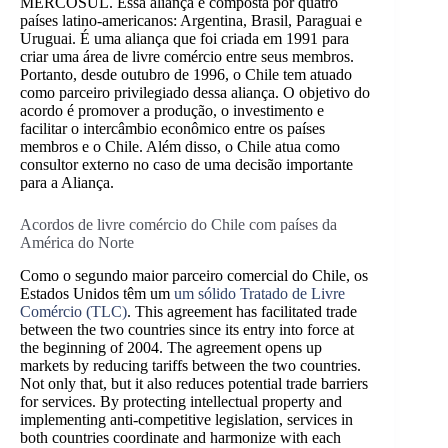
MERCOSUL. Essa aliança é composta por quatro
países latino-americanos: Argentina, Brasil, Paraguai e
Uruguai. É uma aliança que foi criada em 1991 para
criar uma área de livre comércio entre seus membros.
Portanto, desde outubro de 1996, o Chile tem atuado
como parceiro privilegiado dessa aliança. O objetivo do
acordo é promover a produção, o investimento e
facilitar o intercâmbio econômico entre os países
membros e o Chile. Além disso, o Chile atua como
consultor externo no caso de uma decisão importante
para a Aliança.
Acordos de livre comércio do Chile com países da
América do Norte
Como o segundo maior parceiro comercial do Chile, os
Estados Unidos têm um
um sólido Tratado de Livre
Comércio (TLC)
. This agreement has facilitated trade
between the two countries since its entry into force at
the beginning of 2004. The agreement opens up
markets by reducing tariffs between the two countries.
Not only that, but it also reduces potential trade barriers
for services. By protecting intellectual property and
implementing anti-competitive legislation, services in
both countries coordinate and harmonize with each