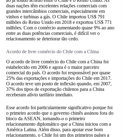
ao já sólido acordo entre o Chile e o Reino Unido. As
duas nações têm excelentes relações comerciais com
grandes intercâmbios comerciais, especialmente em
vinhos e turbinas a gás. O Chile importou US$ 791
milhões do Reino Unido em 2018 e exportou US$ 771
milhões. Com o comércio aumentando quase 9% ao ano
entre as duas potências comerciais, é difícil ver o
relacionamento se deteriorar tão cedo.
Acordo de livre comércio do Chile com a China
O acordo de livre comércio do Chile com a China foi
estabelecido em 2006 e agora é o maior parceiro
comercial do país. O acordo foi responsável por quase
25% das exportações e importações do Chile em 2017.
O acordo teve um ponto de inflexão quando, em 2007,
37% dos tipos de exportação chilenos para a China
receberam alívio tarifário imediato.
Esse acordo foi particularmente significativo porque foi
o primeiro acordo que o governo chinês assinou fora do
bloco da ASEAN, tornando-o o primeiro
relacionamento diplomático que a China iniciou com a
América Latina. Além disso, para apoiar esse bom
relacionamento, o Chile foi um dos primeiros países a