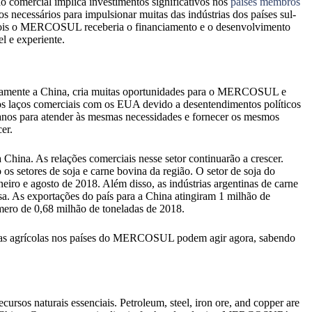
o comercial implica investimentos significativos nos
países membros
 necessários para impulsionar muitas das indústrias dos países sul-
pois o MERCOSUL receberia o financiamento e o desenvolvimento
l e experiente.
ficamente a China, cria muitas oportunidades para o MERCOSUL e
 os laços comerciais com os EUA devido a desentendimentos políticos
canos para atender às mesmas necessidades e fornecer os mesmos
er.
China. As relações comerciais nesse setor continuarão a crescer.
s setores de soja e carne bovina da região. O setor de soja do
eiro e agosto de 2018. Além disso, as indústrias argentinas de carne
a. As exportações do país para a China atingiram 1 milhão de
ero de 0,68 milhão de toneladas de 2018.
ntas agrícolas nos países do MERCOSUL podem agir agora, sabendo
ursos naturais essenciais
. Petroleum, steel, iron ore, and copper are