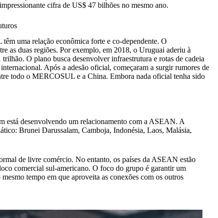
 a impressionante cifra de US$ 47 bilhões no mesmo ano.
uturos
êm uma relação econômica forte e co-dependente. O
re as duas regiões. Por exemplo, em 2018, o Uruguai aderiu à
trilhão. O plano busca desenvolver infraestrutura e rotas de cadeia
internacional. Após a adesão oficial, começaram a surgir rumores de
 entre todo o MERCOSUL e a China. Embora nada oficial tenha sido
ém está desenvolvendo um relacionamento com a ASEAN. A
tico: Brunei Darussalam, Camboja, Indonésia, Laos, Malásia,
l de livre comércio. No entanto, os países da ASEAN estão
oco comercial sul-americano. O foco do grupo é garantir um
o mesmo tempo em que aproveita as conexões com os outros