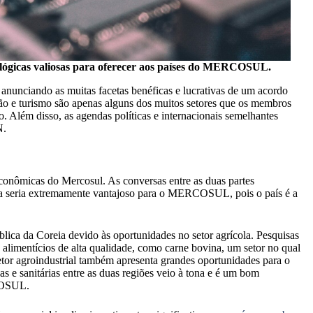
ógicas valiosas para oferecer aos países do MERCOSUL.
á anunciando as muitas facetas benéficas e lucrativas de um acordo
ação e turismo são apenas alguns dos muitos setores que os membros
m disso, as agendas políticas e internacionais semelhantes
N.
econômicas do Mercosul. As conversas entre as duas partes
 seria extremamente vantajoso para o MERCOSUL, pois o país é a
ica da Coreia devido às oportunidades no setor agrícola. Pesquisas
limentícios de alta qualidade, como carne bovina, um setor no qual
etor agroindustrial também apresenta grandes oportunidades para o
e sanitárias entre as duas regiões veio à tona e é um bom
RCOSUL.