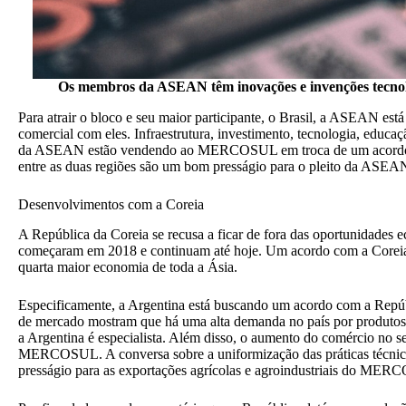
Os membros da ASEAN têm inovações e invenções tecnol
Para atrair o bloco e seu maior participante, o Brasil, a ASEAN est
comercial com eles. Infraestrutura, investimento, tecnologia, educ
da ASEAN estão vendendo ao MERCOSUL em troca de um acordo. Alé
entre as duas regiões são um bom presságio para o pleito da ASEA
Desenvolvimentos com a Coreia
A República da Coreia se recusa a ficar de fora das oportunidades 
começaram em 2018 e continuam até hoje. Um acordo com a Coreia
quarta maior economia de toda a Ásia.
Especificamente, a Argentina está buscando um acordo com a Repúbl
de mercado mostram que há uma alta demanda no país por produtos a
a Argentina é especialista. Além disso, o aumento do comércio no s
MERCOSUL. A conversa sobre a uniformização das práticas técnicas 
presságio para as exportações agrícolas e agroindustriais do ME