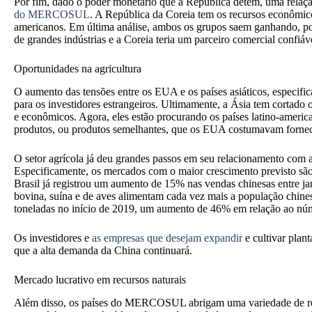
Por fim, dado o poder monetário que a República detém, uma relaçã
do MERCOSUL
. A República da Coreia tem os recursos econômicos
americanos. Em última análise, ambos os grupos saem ganhando, 
de grandes indústrias e a Coreia teria um parceiro comercial confiáve
Oportunidades na agricultura
O aumento das tensões entre os EUA e os países asiáticos, especi
para os investidores estrangeiros. Ultimamente, a Ásia tem cortado
e econômicos. Agora, eles estão procurando os países latino-ameri
produtos, ou produtos semelhantes, que os EUA costumavam fornec
O setor agrícola já deu grandes passos em seu relacionamento com a 
Especificamente, os mercados com o maior crescimento previsto são o
Brasil já registrou um aumento de 15% nas vendas chinesas entre jan
bovina, suína e de aves alimentam cada vez mais a população chines
toneladas no início de 2019, um aumento de 46% em relação ao núm
Os investidores e
as empresas que desejam expandir
e cultivar pla
que a alta demanda da China continuará.
Mercado lucrativo em recursos naturais
Além disso, os países do MERCOSUL abrigam uma variedade de rec