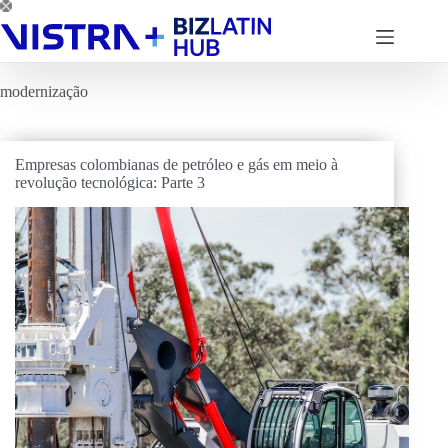
Pular
para
o
conteúdo
modernização
Empresas colombianas de petróleo e gás em meio à
revolução tecnológica: Parte 3