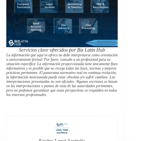
Servicios clave ofrecidos por Biz Latin Hub
La información que aquí se ofrece no debe interpretarse como orientación
o asesoramiento formal. Por favor, consulte a un profesional para su
situación específica. La información proporcionada tiene únicamente fines
informativos y es posible que no recoja todas las leyes, normas y mejores
prácticas pertinentes. El panorama normativo está en continua evolución;
la información mencionada puede estar obsoleta y/o sufrir cambios. Las
interpretaciones presentadas no son oficiales. Algunas secciones se basan
en las interpretaciones o puntos de vista de las autoridades pertinentes,
pero no podemos garantizar que estas perspectivas se respalden en todos
los entornos profesionales.
Equipo Legal Australia