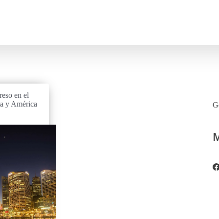
eso en el
ia y América
Go
M