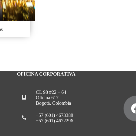
ns
OFICINA CORPORATIVA
CL 98 #22 – 64
Oficina 617
Bogotá, Colombia
+57 (601) 4673388
+57 (601) 4672296