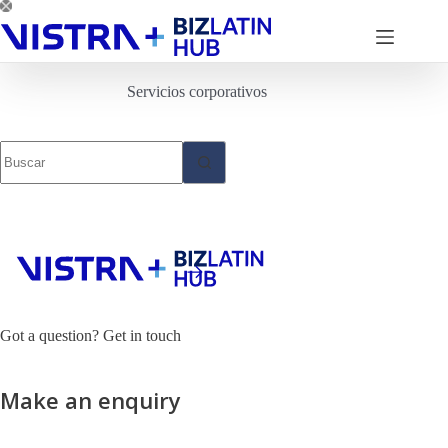
Saltar
al
contenido
Servicios corporativos
Sin
resultados
Got a question? Get in touch
Make an enquiry