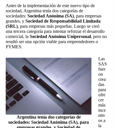
Antes de la implementación de este nuevo tipo de
sociedad, Argentina tenía dos categorías de
sociedades:
Sociedad Anónima (SA)
, para empresas
grandes, y
Sociedad de Responsabilidad Limitada
(SRL)
, para empresas más pequeñas. Luego se creó
una tercera categoría para intentar reforzar el desarrollo
comercial, la
Sociedad Anónima Unipersonal
, pero no
resultó ser una opción viable para emprendedores o
PYMES.
Las
SAS
fuer
on
crea
das
para
ofre
cer
más
ince
ntiv
Argentina tenía dos categorías de
os a
sociedades: Sociedad Anónima (SA), para
la
empresas grandes, y Sociedad de