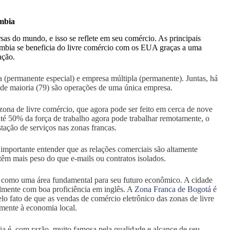
ômbia
as do mundo, e isso se reflete em seu comércio. As principais
lômbia se beneficia do livre comércio com os EUA graças a uma
ação.
 (permanente especial) e empresa múltipla (permanente). Juntas, há
ande maioria (79) são operações de uma única empresa.
ona de livre comércio, que agora pode ser feito em cerca de nove
té 50% da força de trabalho agora pode trabalhar remotamente, o
ação de serviços nas zonas francas.
importante entender que as relações comerciais são altamente
têm mais peso do que e-mails ou contratos isolados.
O como uma área fundamental para seu futuro econômico. A cidade
lmente com boa proficiência em inglês. A
Zona Franca de Bogotá
é
lo fato de que as vendas de comércio eletrônico das zonas de livre
amente à economia local.
 é, com razão, muito famosa pela qualidade e alcance de seu