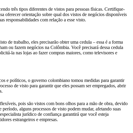
do três tipos diferentes de vistos para pessoas físicas. Certifique-
a oferecer orientação sobre qual dos vistos de negócios disponíveis
uas responsabilidades com relação a esse visto.
sto de trabalho, eles precisarão obter uma cedula – essa é a forma
abalham ou fazem negócios na Colômbia. Você precisará dessa cedula
citá-la nas lojas ao fazer compras maiores, como televisores e
os e políticos, o governo colombiano tomou medidas para garantir
cesso de visto para garantir que eles possam ser empregados, abrir
s.
lexíveis, pois são vistos com bons olhos para a mão de obra, devido
se período, alguns processos de visto podem mudar, afetando suas
specialista jurídico de confiança garantirá que você esteja
tidores estrangeiros e empresas.