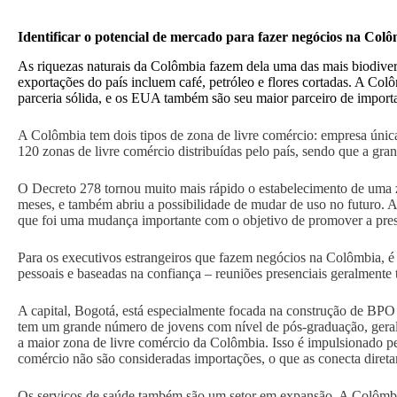
Identificar o potencial de mercado para fazer negócios na Col
As riquezas naturais da Colômbia fazem dela uma das mais biodivers
exportações do país incluem café, petróleo e flores cortadas. A Co
parceria sólida, e os EUA também são seu maior parceiro de import
A Colômbia tem dois tipos de zona de livre comércio: empresa única
120 zonas de livre comércio distribuídas pelo país, sendo que a gr
O Decreto 278 tornou muito mais rápido o estabelecimento de uma z
meses, e também abriu a possibilidade de mudar de uso no futuro. A
que foi uma mudança importante com o objetivo de promover a prest
Para os executivos estrangeiros que fazem negócios na Colômbia, é 
pessoais e baseadas na confiança – reuniões presenciais geralmente 
A capital, Bogotá, está especialmente focada na construção de BP
tem um grande número de jovens com nível de pós-graduação, gera
a maior zona de livre comércio da Colômbia. Isso é impulsionado pe
comércio não são consideradas importações, o que as conecta diret
Os serviços de saúde também são um setor em expansão. A Colômbia