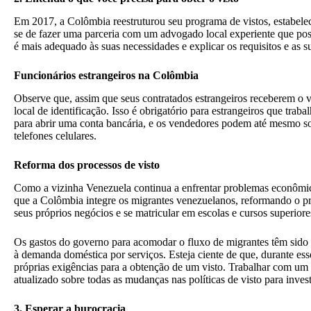
Em 2017, a Colômbia reestruturou seu programa de vistos, estabelecen
se de fazer uma parceria com um advogado local experiente que poss
é mais adequado às suas necessidades e explicar os requisitos e as s
Funcionários estrangeiros na Colômbia
Observe que, assim que seus contratados estrangeiros receberem o vi
local de identificação. Isso é obrigatório para estrangeiros que tr
para abrir uma conta bancária, e os vendedores podem até mesmo soli
telefones celulares.
Reforma dos processos de visto
Como a vizinha Venezuela continua a enfrentar problemas econômic
que a Colômbia integre os migrantes venezuelanos, reformando o pro
seus próprios negócios e se matricular em escolas e cursos superiore
Os gastos do governo para acomodar o fluxo de migrantes têm sido f
à demanda doméstica por serviços. Esteja ciente de que, durante es
próprias exigências para a obtenção de um visto. Trabalhar com um e
atualizado sobre todas as mudanças nas políticas de visto para inves
3. Esperar a burocracia