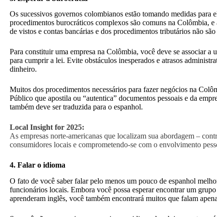
Os sucessivos governos colombianos estão tomando medidas para el
procedimentos burocráticos complexos são comuns na Colômbia, e as
de vistos e contas bancárias e dos procedimentos tributários não são
Para constituir uma empresa na Colômbia, você deve se associar a u
para cumprir a lei. Evite obstáculos inesperados e atrasos administ
dinheiro.
Muitos dos procedimentos necessários para fazer negócios na Colôm
Público que apostila ou “autentica” documentos pessoais e da empr
também deve ser traduzida para o espanhol.
Local Insight for 2025:
As empresas norte-americanas que localizam sua abordagem – contr
consumidores locais e comprometendo-se com o envolvimento pessoal
4. Falar o idioma
O fato de você saber falar pelo menos um pouco de espanhol melhora
funcionários locais. Embora você possa esperar encontrar um grupo 
aprenderam inglês, você também encontrará muitos que falam apena