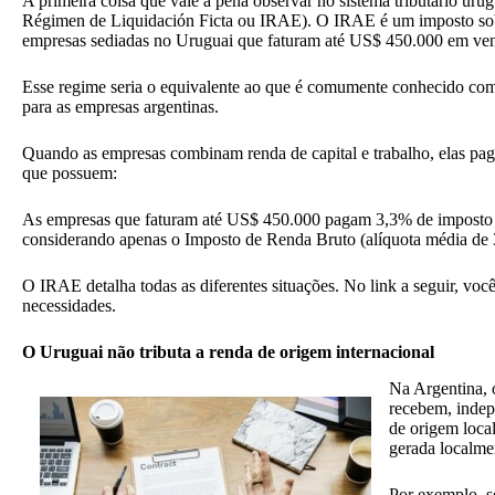
A primeira coisa que vale a pena observar no sistema tributário u
Régimen de Liquidación Ficta ou IRAE). O IRAE é um imposto sobre 
empresas sediadas no Uruguai que faturam até US$ 450.000 em ven
Esse regime seria o equivalente ao que é comumente conhecido como
para as empresas argentinas.
Quando as empresas combinam renda de capital e trabalho, elas pag
que possuem:
As empresas que faturam até US$ 450.000 pagam 3,3% de imposto d
considerando apenas o Imposto de Renda Bruto (alíquota média de 3
O IRAE detalha todas as diferentes situações. No link a seguir, voc
necessidades.
O Uruguai não tributa a renda de origem internacional
Na Argentina, 
recebem, indep
de origem local
gerada localme
Por exemplo, s