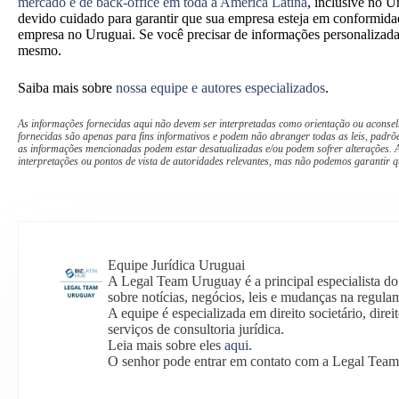
mercado e de back-office em toda a América Latina
, inclusive no U
devido cuidado para garantir que sua empresa esteja em conformidad
empresa no Uruguai. Se você precisar de informações personalizad
mesmo.
Saiba
mais
sobre
nossa
equipe
e autores especializados
.
As informações fornecidas aqui não devem ser interpretadas como orientação ou aconsel
fornecidas são apenas para fins informativos e podem não abranger todas as leis, padrõe
as informações mencionadas podem estar desatualizadas e/ou podem sofrer alterações. A
interpretações ou pontos de vista de autoridades relevantes, mas não podemos garantir q
Equipe Jurídica Uruguai
A Legal Team Uruguay é a principal especialista d
sobre notícias, negócios, leis e mudanças na regula
A equipe é especializada em direito societário, direit
serviços de consultoria jurídica.
Leia mais sobre eles
aqui
.
O senhor pode entrar em contato com a Legal Tea