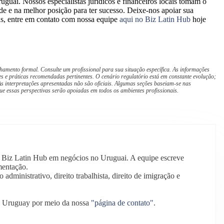
ruguai. Nossos especialistas jurídicos e financeiros locais tomam o
e e na melhor posição para ter sucesso. Deixe-nos apoiar sua
as, entre em contato com nossa equipe
aqui no Biz Latin Hub
hoje
hamento formal. Consulte um profissional para sua situação específica. As informações
s e práticas recomendadas pertinentes. O cenário regulatório está em constante evolução;
s interpretações apresentadas não são oficiais. Algumas seções baseiam-se nas
ue essas perspectivas serão apoiadas em todos os ambientes profissionais.
o Biz Latin Hub em negócios no Uruguai. A equipe escreve
mentação.
o administrativo, direito trabalhista, direito de imigração e
m Uruguay por meio da nossa
"página de contato"
.