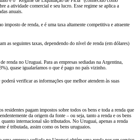
ruguaio é o “Regime de Liquidação de Ficta” (conhecido como
a atividade comercial e seu lucro. Esse regime se aplica a
das anuais.
 imposto de renda, e é uma taxa altamente competitiva e atraente
am as seguintes taxas, dependendo do nível de renda (em dólares)
e renda no Uruguai. Para as empresas sediadas na Argentina,
%), quase igualaríamos o que é pago no país vizinho.
ê poderá verificar as informações que melhor atendem às suas
os residentes pagam impostos sobre todos os bens e toda a renda que
endentemente da origem da fonte – ou seja, tanto a renda e os bens
 quanto internacional são tributados. No Uruguai, apenas a renda
nte é tributada, assim como os bens uruguaios.
e uma empresa sediada no Uruguai obtém uma renda por um serviço