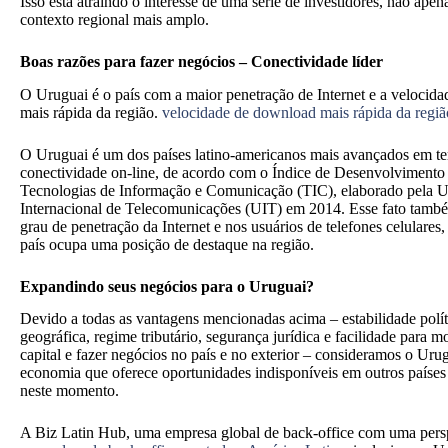
Isso está atraindo o interesse de uma série de investidores, não 
contexto regional mais amplo.
Boas razões para fazer negócios – Conectividade líder
O Uruguai é o país com a maior penetração de Internet e a velocid
mais rápida da região.
velocidade de download mais rápida da regiã
O Uruguai é um dos países latino-americanos mais avançados em t
conectividade on-line, de acordo com o Índice de Desenvolvimento
Tecnologias de Informação e Comunicação (TIC), elaborado pela 
Internacional de Telecomunicações (UIT) em 2014. Esse fato também
grau de penetração da Internet e nos usuários de telefones celulares
país ocupa uma posição de destaque na região.
Expandindo seus
negócios
para o Uruguai?
Devido a todas as vantagens mencionadas acima – estabilidade polít
geográfica, regime tributário, segurança jurídica e facilidade para 
capital e fazer negócios no país e no exterior – consideramos o U
economia que oferece oportunidades indisponíveis em outros países
neste momento.
A Biz Latin Hub, uma empresa global de back-office com uma persp