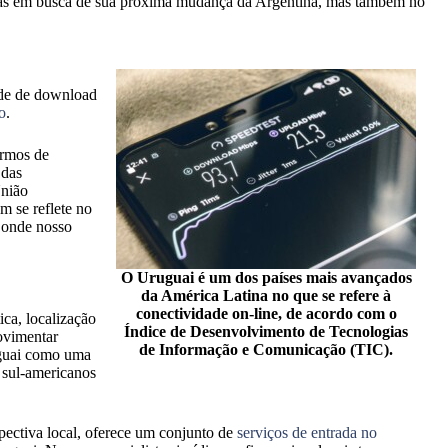
apenas em busca de sua próxima mudança da Argentina, mas também no
ade de download
o
.
ermos de
 das
União
 se reflete no
, onde nosso
O Uruguai é um dos países mais avançados
da América Latina no que se refere à
conectividade on-line, de acordo com o
ica, localização
Índice de Desenvolvimento de Tecnologias
movimentar
de Informação e Comunicação (TIC).
ruguai como uma
 sul-americanos
ectiva local, oferece um conjunto de
serviços de entrada no