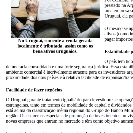
prestado na Ar
uma empresa se
Uruguai, ela p
O mesmo se apl
ativos (como im
pagar impostos
No Uruguai, somente a renda gerada
localmente é tributada, assim como os
bens/ativos uruguaios.
Estabilidade p
O país tem tido
democracia consolidada e uma forte segurança jurídica. Essa estabil
ambiente comercial é incrivelmente atraente para os investidores a
proximidade dos dois países e à relativa facilidade de expansão/tran
Facilidade de fazer negócios
O Uruguai garante tratamento igualitário para investidores e operaçõ
estrangeiras, tanto em termos de mobilidade de capital e dividendo
está acima da classificação média regional do Grupo do Banco Mundi
região.
Os esquemas
especiais
de promoção de investimentos
previs
novas empresas que entram no mercado e têm como objetivo aument