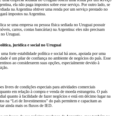
gentina, ela não paga impostos sobre esse serviço.
Por outro lado, se
diada na Argentina obtiver uma renda por um serviço prestado no
agará impostos na Argentina.
ica se uma empresa ou pessoa física sediada no Uruguai possuir
óveis, carros, contas bancárias) na Argentina: eles não precisam
 no Uruguai.
olítica, jurídica e social no Uruguai
 uma forte estabilidade política e social há anos, apoiada por uma
idade é um pilar de confiança no ambiente de negócios do país. Esse
rgentinos ao considerarem suas opções, especialmente devido à
sição.
es livres de condições especiais para atividades comerciais
s quanto em relação à compra e venda de moeda estrangeira. O país
al quanto à facilidade de fazer negócios e está em décimo lugar na
tos na “Lei de Investimentos” do país permitem e capacitam as
ar ainda mais os fluxos de IED.