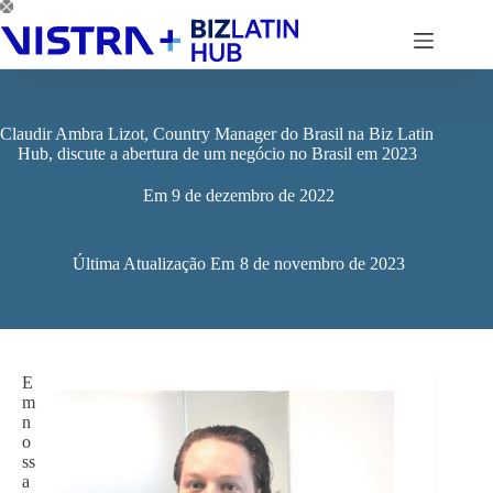
Pular
para
o
conteúdo
Claudir Ambra Lizot, Country Manager do Brasil na Biz Latin
Hub, discute a abertura de um negócio no Brasil em 2023
Em
9 de dezembro de 2022
Última Atualização Em
8 de novembro de 2023
E
m
n
o
ss
a