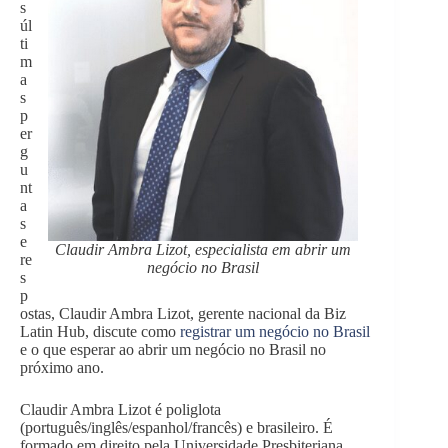
s
úl
ti
m
a
s
p
er
g
u
nt
a
s
e
Claudir Ambra Lizot, especialista em abrir um
re
negócio no Brasil
s
p
ostas, Claudir Ambra Lizot, gerente nacional da Biz
Latin Hub, discute como
registrar um negócio no Brasil
e o que esperar ao abrir um negócio no Brasil no
próximo ano.
Claudir Ambra Lizot é poliglota
(português/inglês/espanhol/francês) e brasileiro. É
formado em direito pela Universidade Presbiteriana