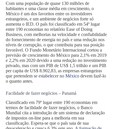
Com uma população de quase 130 milhões de
habitantes e uma classe média em crescimento, o
México é um dos favoritos entre os investidores
estrangeiros, e um ambiente de negócios forte só
aumenta o IED. O país foi classificado em 54º lugar
entre 190 economias no relatório Ease of Doing
Business, com melhorias na velocidade e confiabilidade
do fornecimento de energia no país e uma redução nos
níveis de corrupção, o que contribuiu para sua posição
favorável. O Fundo Monetário Internacional cortou a
previsão de crescimento do México para 2,1% em 2019
e 2,2% em 2020 devido a uma redução no investimento
privado, mas com um PIB de US$ 1,5 trilhão e um PIB
per capita de US$ 8.902,83, as empresas estrangeiras
que pretendem
se estabelecer no México
devem fazê-lo
o quanto antes.
Facilidade de fazer negócios – Panamá
Classificado em 79º lugar entre 190 economias em
termos de facilidade de fazer negócios, o Banco
Mundial cita a introdução de um sistema de declaração
de impostos on-line para a melhoria em sua
classificação. Espera-se que o país saia de sua
desaceleração e cresça 6,3% este ano.
A formação de