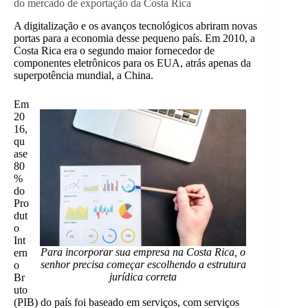
do mercado de exportação da Costa Rica
A digitalização e os avanços tecnológicos abriram novas
portas para a economia desse pequeno país. Em 2010, a
Costa Rica era o segundo maior fornecedor de
componentes eletrônicos para os EUA, atrás apenas da
superpotência mundial, a China.
Em
20
16,
qu
ase
80
%
do
Pro
dut
o
Int
Para incorporar sua empresa na Costa Rica, o
ern
senhor precisa começar escolhendo a estrutura
o
jurídica correta
Br
uto
(PIB) do país foi baseado em serviços, com serviços