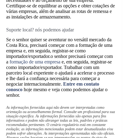
necessidades e ao orçamento de sua empresa.
Certifique-se de equilibrar as opções e obter cotações de
várias empresas, além de analisar as rotas de remessa e
as instalações de armazenamento.
Suporte local? nós podemos ajudar
Se o senhor quiser se aventurar no versátil mercado da
Costa Rica, precisará começar com a formação de uma
empresa e, em seguida, registrar-se como
importador/exportador.
o senhor precisará começar com
a
formação de uma empresa
e, em seguida, registrar-se
como importador/exportador.
Trabalhar com um
parceiro local experiente o ajudará a acelerar o processo
e lhe dará a confiança necessária para começar a
negociar internacionalmente.
Entre em contato
conosco
hoje mesmo e veja como podemos ajudar o
senhor.
As informações fornecidas aqui não devem ser interpretadas como
orientação ou aconselhamento formal. Consulte um profissional para sua
situação específica. As informações fornecidas são apenas para fins
informativos e podem não abranger todas as leis, padrões e práticas
recomendadas pertinentes. O cenário regulatório está em constante
evolução; as informações mencionadas podem estar desatualizadas e/ou
podem sofrer alterações. As interpretações apresentadas não são oficiais.
Algumas seções baseiam-se nas interpretações ou pontos de vista de