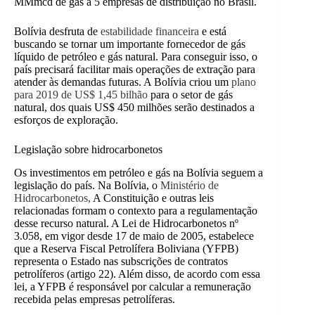
MMmcd de gás a 5 empresas de distribuição no Brasil.
Bolívia desfruta de
estabilidade financeira
e está
buscando se tornar um importante fornecedor de gás
líquido de petróleo e gás natural. Para conseguir isso, o
país precisará facilitar mais operações de extração para
atender às demandas futuras. A Bolívia criou um
plano
para 2019 de US$ 1,45 bilhão
para o setor de gás
natural, dos quais US$ 450 milhões serão destinados a
esforços de exploração.
Legislação sobre hidrocarbonetos
Os investimentos em petróleo e gás na Bolívia seguem a
legislação do país. Na Bolívia, o
Ministério de
Hidrocarbonetos
,
A Constituição e outras leis
relacionadas formam o contexto para a regulamentação
desse recurso natural. A Lei de Hidrocarbonetos nº
3.058, em vigor desde 17 de maio de 2005, estabelece
que a Reserva Fiscal Petrolífera Boliviana (YFPB)
representa o Estado nas subscrições de contratos
petrolíferos (artigo 22). Além disso, de acordo com essa
lei, a YFPB é responsável por calcular a remuneração
recebida pelas empresas petrolíferas.