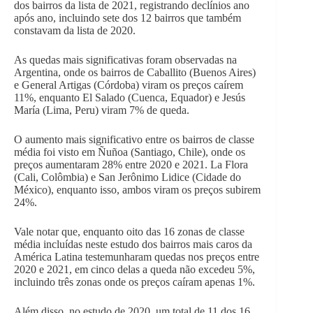
dos bairros da lista de 2021, registrando declínios ano
após ano, incluindo sete dos 12 bairros que também
constavam da lista de 2020.
As quedas mais significativas foram observadas na
Argentina, onde os bairros de Caballito (Buenos Aires)
e General Artigas (Córdoba) viram os preços caírem
11%, enquanto El Salado (Cuenca, Equador) e Jesús
María (Lima, Peru) viram 7% de queda.
O aumento mais significativo entre os bairros de classe
média foi visto em Ñuñoa (Santiago, Chile), onde os
preços aumentaram 28% entre 2020 e 2021. La Flora
(Cali, Colômbia) e San Jerônimo Lidice (Cidade do
México), enquanto isso, ambos viram os preços subirem
24%.
Vale notar que, enquanto oito das 16 zonas de classe
média incluídas neste estudo dos bairros mais caros da
América Latina testemunharam quedas nos preços entre
2020 e 2021, em cinco delas a queda não excedeu 5%,
incluindo três zonas onde os preços caíram apenas 1%.
Além disso, no estudo de 2020, um total de 11 dos 16