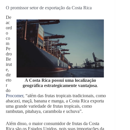
O promissor setor de exportação da Costa Rica
De
ac
ord
o
co
m
Pe
dro
Be
irut
e,
dir
eto
A Costa Rica possui uma localização
r
geográfica estrategicamente vantajosa
.
do
Procomer
, “além das frutas tropicais tradicionais, como
abacaxi, maçã, banana e manga, a Costa Rica exporta
uma grande variedade de frutas tropicais, como
rambutan, pitahaya, carambola e uchuva”.
Além disso, o maior consumidor de frutas da Costa
Rica são os Estados Unidos, pois suas importações da