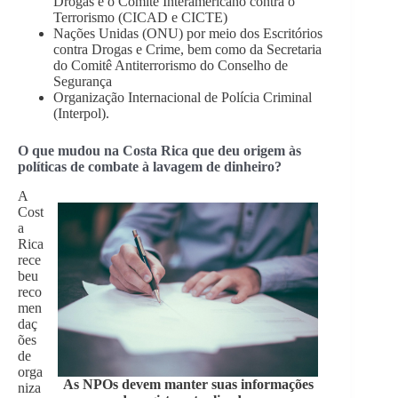
Drogas e o Comitê Interamericano contra o
Terrorismo (CICAD e CICTE)
Nações Unidas (ONU) por meio dos Escritórios
contra Drogas e Crime, bem como da Secretaria
do Comitê Antiterrorismo do Conselho de
Segurança
Organização Internacional de Polícia Criminal
(Interpol).
O que mudou na Costa Rica que deu origem às
políticas de combate à lavagem de dinheiro?
A
Cost
a
Rica
rece
beu
reco
men
daç
ões
de
orga
As NPOs devem manter suas informações
niza