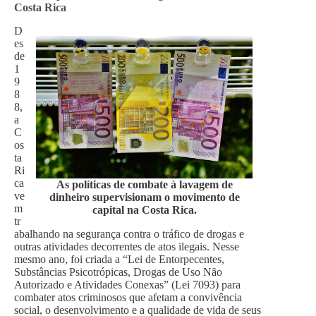
Costa Rica
D
es
de
1
9
8
8,
a
C
os
ta
Ri
ca
As políticas de combate à lavagem de
ve
dinheiro supervisionam o movimento de
m
capital na Costa Rica.
tr
abalhando na segurança contra o tráfico de drogas e
outras atividades decorrentes de atos ilegais. Nesse
mesmo ano, foi criada a “Lei de Entorpecentes,
Substâncias Psicotrópicas, Drogas de Uso Não
Autorizado e Atividades Conexas” (Lei 7093) para
combater atos criminosos que afetam a convivência
social, o desenvolvimento e a qualidade de vida de seus