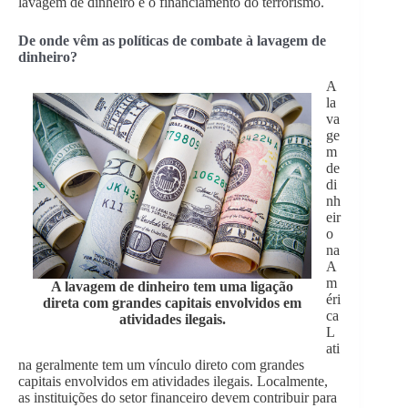
lavagem de dinheiro e o financiamento do terrorismo.
De onde vêm as políticas de combate à lavagem de
dinheiro?
A
la
va
ge
m
de
di
nh
eir
o
na
A
m
A lavagem de dinheiro tem uma ligação
éri
direta com grandes capitais envolvidos em
ca
atividades ilegais.
L
ati
na geralmente tem um vínculo direto com grandes
capitais envolvidos em atividades ilegais. Localmente,
as instituições do setor financeiro devem contribuir para