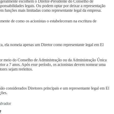
 geralmente escolhem o Diretor-Presidente do Conselho de
sponsabilidades legais. Ou podem optar por deixar a representação
tem funções mais limitadas como representante legal da empresa.
mente de como os acionistas o estabeleceram na escritura de
a, ela nomeia apenas um Diretor como representante legal em El
por meio do Conselho de Administração ou da Administração Única
erior a 7 anos. Após esse período, os acionistas devem nomear uma
res sejam reeleitos.
ão considerados Diretores principais e um representante legal em El
ções.
alvador
?