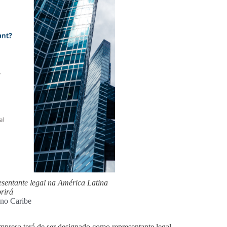
sentante legal na América Latina
rirá
 no Caribe
resa terá de ser designado como representante legal.