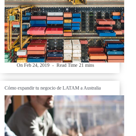
On
Feb 24, 2019
Read Time
21 mins
Cómo expandir tu negocio de LATAM a Australia