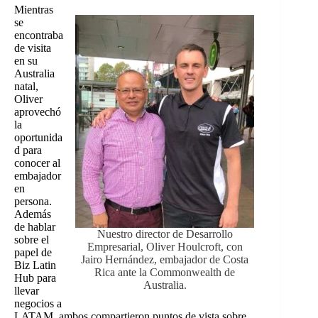
Mientras
se
encontraba
de visita
en su
Australia
natal,
Oliver
aprovechó
la
oportunida
d para
conocer al
embajador
en
persona.
Además
de hablar
Nuestro director de Desarrollo
sobre el
Empresarial, Oliver Houlcroft, con
papel de
Jairo Hernández, embajador de Costa
Biz Latin
Rica ante la Commonwealth de
Hub para
Australia.
llevar
negocios a
LATAM, ambos compartieron puntos de vista sobre