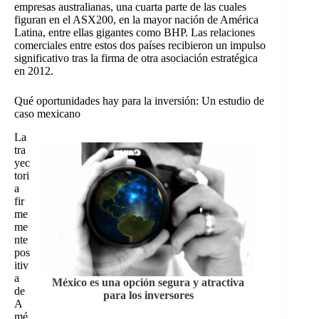
empresas australianas, una cuarta parte de las cuales
figuran en el ASX200, en la mayor nación de América
Latina, entre ellas gigantes como BHP. Las relaciones
comerciales entre estos dos países recibieron un impulso
significativo tras la firma de otra asociación estratégica
en 2012.
Qué oportunidades hay para la inversión: Un estudio de
caso mexicano
La
tra
yec
tori
a
fir
me
me
nte
pos
itiv
a
México es una opción segura y atractiva
de
para los inversores
A
mé