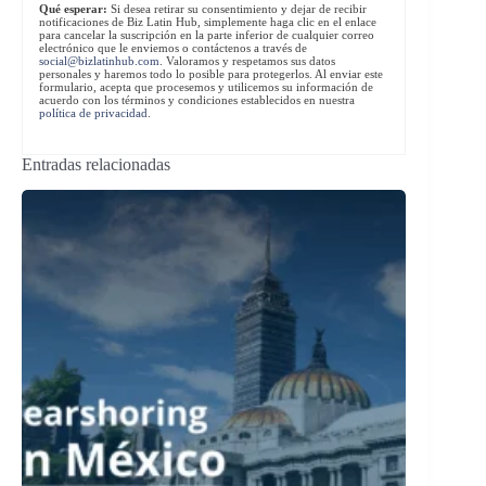
Qué esperar:
Si desea retirar su consentimiento y dejar de recibir
notificaciones de Biz Latin Hub, simplemente haga clic en el enlace
para cancelar la suscripción en la parte inferior de cualquier correo
electrónico que le enviemos o contáctenos a través de
social@bizlatinhub.com
. Valoramos y respetamos sus datos
personales y haremos todo lo posible para protegerlos. Al enviar este
formulario, acepta que procesemos y utilicemos su información de
acuerdo con los términos y condiciones establecidos en nuestra
política de privacidad
.
Entradas relacionadas