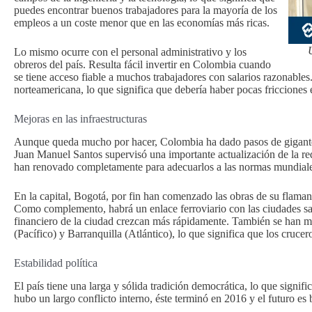
puedes encontrar buenos trabajadores para la mayoría de los
empleos a un coste menor que en las economías más ricas.
Lo mismo ocurre con el personal administrativo y los
obreros del país. Resulta fácil invertir en Colombia cuando
se tiene acceso fiable a muchos trabajadores con salarios razonables.
norteamericana, lo que significa que debería haber pocas fricciones 
Mejoras en las infraestructuras
Aunque queda mucho por hacer, Colombia ha dado pasos de gigante en
Juan Manuel Santos supervisó una importante actualización de la red 
han renovado completamente para adecuarlos a las normas mundiale
En la capital, Bogotá, por fin han comenzado las obras de su flama
Como complemento, habrá un enlace ferroviario con las ciudades saté
financiero de la ciudad crezcan más rápidamente. También se han 
(Pacífico) y Barranquilla (Atlántico), lo que significa que los crucer
Estabilidad política
El país tiene una larga y sólida tradición democrática, lo que sign
hubo un largo conflicto interno, éste terminó en 2016 y el futuro es b