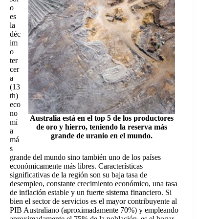
o
es
la
déc
im
o
ter
cer
a
(13
th)
eco
no
Australia está en el top 5 de los productores
mí
de oro y hierro, teniendo la reserva más
a
grande de uranio en el mundo.
má
s
grande del mundo sino también uno de los países
económicamente más libres. Características
significativas de la región son su baja tasa de
desempleo, constante crecimiento económico, una tasa
de inflación estable y un fuerte sistema financiero. Si
bien el sector de servicios es el mayor contribuyente al
PIB Australiano (aproximadamente 70%) y empleando
aproximadamente el 75% de la población, es el hogar