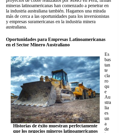
proyectos de cobre realizados por MMG en Perú, firmas
mineras latinoamericanas han comenzado a penetrar en
la industria australiana también. Hagamos una mirada
más de cerca a las oportunidades para los inversionistas
y empresas suramericanas en la industria minera
australiana.
Oportunidades para Empresas Latinoamericanas
en el Sector Minero Australiano
Es
bas
tan
te
cla
ro
qu
e
Au
stra
lia
es
un
a
Historias de éxito muestran perfectamente
de
que los negocios mineros latinoamericanos