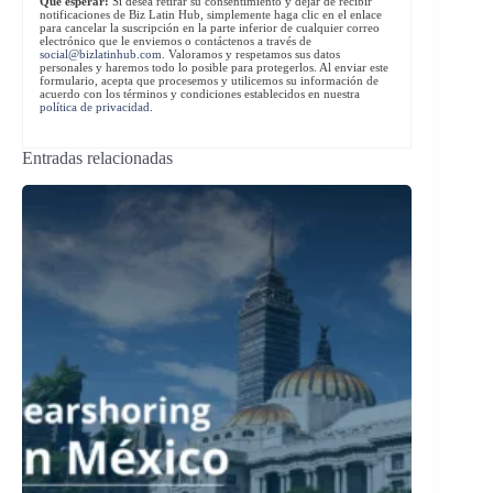
Qué esperar:
Si desea retirar su consentimiento y dejar de recibir
notificaciones de Biz Latin Hub, simplemente haga clic en el enlace
para cancelar la suscripción en la parte inferior de cualquier correo
electrónico que le enviemos o contáctenos a través de
social@bizlatinhub.com
. Valoramos y respetamos sus datos
personales y haremos todo lo posible para protegerlos. Al enviar este
formulario, acepta que procesemos y utilicemos su información de
acuerdo con los términos y condiciones establecidos en nuestra
política de privacidad
.
Entradas relacionadas