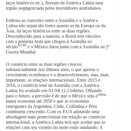
laços históricos etc.), fizeram da América Latina uma
região negligenciada pelos investidores australianos.
Embora as conexões entre a Austrália e a América
Latina não sejam tão fortes quanto as da Europa ou da
Ásia, há laços históricos entre as duas regiões.
Desconhecido para a maioria, o Brasil tem vínculos
com a primeira frota que chegou à Austrália no
XVIII
século
e o México lutou junto com a Austrália na 2ª
Guerra Mundial.
O comércio entre as duas regiões cresceu
substancialmente nos últimos anos, o que apoiou o
crescimento econômico e o desenvolvimento, mas, mais
importante, as relações internacionais. Entre 2015 e
2016, o comércio total da Austrália com a América
Latina foi avaliado em AUS$ 11,2 bilhões. Olhando
sétima
para o futuro, a previsão é de que o México seja a
maior economia até 2050 e que as economias
emergentes da Argentina, Chile, Colômbia e Peru
continuem crescendo. Com os EUA adotando uma
abordagem mais protecionista em relação ao comércio
internacional, a América Latina terá que aceitar que as
relações com seu vizinho do norte estão mudando. A