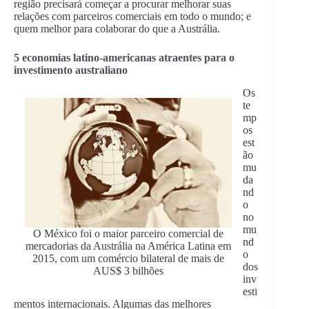
região precisará começar a procurar melhorar suas
relações com parceiros comerciais em todo o mundo; e
quem melhor para colaborar do que a Austrália.
5 economias latino-americanas atraentes para o
investimento australiano
Os
te
mp
os
est
ão
mu
da
nd
o
no
mu
O México foi o maior parceiro comercial de
nd
mercadorias da Austrália na América Latina em
o
2015, com um comércio bilateral de mais de
dos
AUS$ 3 bilhões
inv
esti
mentos internacionais. Algumas das melhores