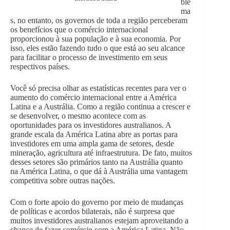
ble
ma
s, no entanto, os governos de toda a região perceberam
os benefícios que o comércio internacional
proporcionou à sua população e à sua economia. Por
isso, eles estão fazendo tudo o que está ao seu alcance
para facilitar o processo de investimento em seus
respectivos países.
Você só precisa olhar as estatísticas recentes para ver o
aumento do comércio internacional entre a América
Latina e a Austrália. Como a região continua a crescer e
se desenvolver, o mesmo acontece com as
oportunidades para os investidores australianos. A
grande escala da América Latina abre as portas para
investidores em uma ampla gama de setores, desde
mineração, agricultura até infraestrutura. De fato, muitos
desses setores são primários tanto na Austrália quanto
na América Latina, o que dá à Austrália uma vantagem
competitiva sobre outras nações.
Com o forte apoio do governo por meio de mudanças
de políticas e acordos bilaterais, não é surpresa que
muitos investidores australianos estejam aproveitando a
chance de fazer comércio com a América Latina. Não