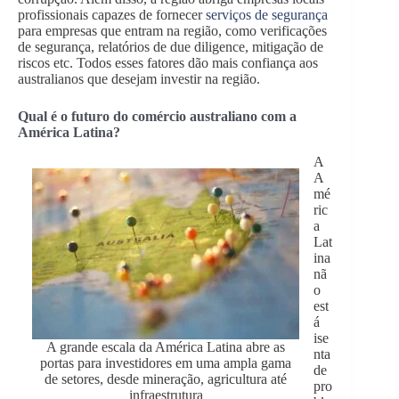
profissionais capazes de fornecer
serviços de segurança
para empresas que entram na região, como verificações
de segurança, relatórios de due diligence, mitigação de
riscos etc. Todos esses fatores dão mais confiança aos
australianos que desejam investir na região.
Qual é o futuro do comércio australiano com a
América Latina?
A
A
mé
ric
a
Lat
ina
nã
o
est
á
ise
A grande escala da América Latina abre as
nta
portas para investidores em uma ampla gama
de
de setores, desde mineração, agricultura até
pro
infraestrutura