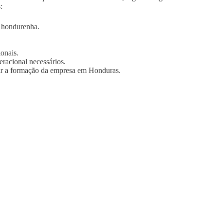
:
a hondurenha.
onais.
eracional necessários.
luir a formação da empresa em Honduras.