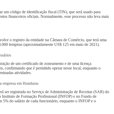
tar um código de identificação fiscal (TIN), que será usado para
entos financeiros oficiais. Normalmente, esse processo não leva mais
lve o registro da entidade na Câmara de Comércio, que terá uma
 de 3.000 lempiras (aproximadamente US$ 125 em maio de 2021).
ssários
sição de um certificado de zoneamento e de uma licença
ais, confirmando que é permitido operar nesse local, enquanto o
rminadas atividades.
o da empresa em Honduras
rá ser registrada no Serviço de Administração de Receitas (SAR) do
no Instituto de Formação Profissional (INFOP) e no Fundo de
m 5% do salário de cada funcionário, enquanto o INFOP e o