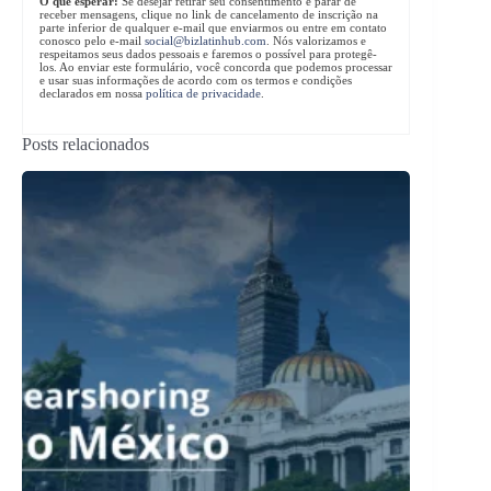
O que esperar:
Se desejar retirar seu consentimento e parar de
receber mensagens, clique no link de cancelamento de inscrição na
parte inferior de qualquer e-mail que enviarmos ou entre em contato
conosco pelo e-mail
social@bizlatinhub.com
. Nós valorizamos e
respeitamos seus dados pessoais e faremos o possível para protegê-
los. Ao enviar este formulário, você concorda que podemos processar
e usar suas informações de acordo com os termos e condições
declarados em nossa
política de privacidade
.
Posts relacionados