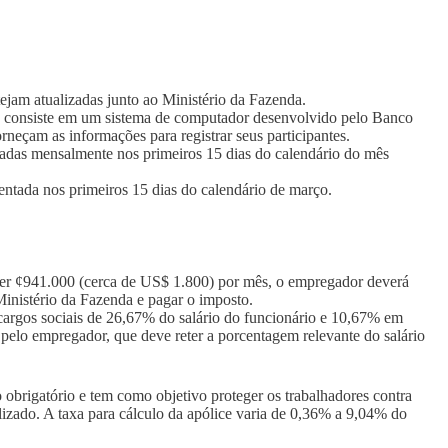
tejam atualizadas junto ao Ministério da Fazenda.
 que consiste em um sistema de computador desenvolvido pelo Banco
rneçam as informações para registrar seus participantes.
tadas mensalmente nos primeiros 15 dias do calendário do mês
entada nos primeiros 15 dias do calendário de março.
der ¢941.000 (cerca de US$ 1.800) por mês, o empregador deverá
Ministério da Fazenda e pagar o imposto.
argos sociais de 26,67% do salário do funcionário e 10,67% em
elo empregador, que deve reter a porcentagem relevante do salário
 obrigatório e tem como objetivo proteger os trabalhadores contra
lizado. A taxa para cálculo da apólice varia de 0,36% a 9,04% do