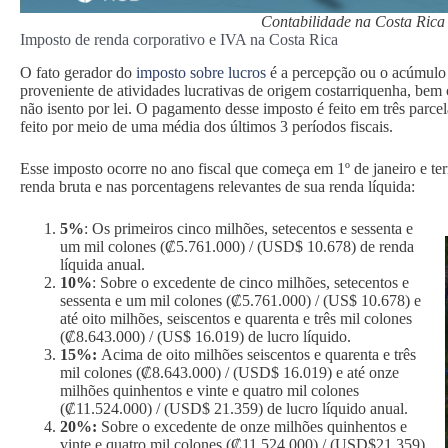
Contabilidade na Costa Rica e
Imposto de renda corporativo e IVA na Costa Rica
O fato gerador do
imposto sobre lucros
é a percepção ou o acúmulo 
proveniente de atividades lucrativas de origem costarriquenha, bem
não isento por lei. O pagamento desse imposto é feito em três parc
feito por meio de uma média dos últimos 3 períodos fiscais.
Esse imposto ocorre no ano fiscal que começa em 1º de janeiro e t
renda bruta e nas porcentagens relevantes de sua renda líquida:
5%
: Os primeiros cinco milhões, setecentos e sessenta e
um mil colones (₡5.761.000) / (USD$ 10.678) de renda
líquida anual.
10%
: Sobre o excedente de cinco milhões, setecentos e
sessenta e um mil colones (₡5.761.000) / (US$ 10.678) e
até oito milhões, seiscentos e quarenta e três mil colones
(₡8.643.000) / (US$ 16.019) de lucro líquido.
15%:
Acima de oito milhões seiscentos e quarenta e três
mil colones (₡8.643.000) / (USD$ 16.019) e até onze
milhões quinhentos e vinte e quatro mil colones
(₡11.524.000) / (USD$ 21.359) de lucro líquido anual.
20%:
Sobre o excedente de onze milhões quinhentos e
vinte e quatro mil colones (₡11.524.000) / (USD$21.359)