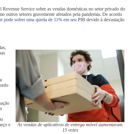
al Revenue Service sobre as vendas domésticas no setor privado do
omo outros setores gravemente afetados pela pandemia. De acordo
r pode sofrer uma queda de 11% em seu PIB
devido à devastação
das,
uas
ou
cordo
nação
m
do
arço e
As vendas de aplicativos de entrega móvel aumentaram
15 vezes