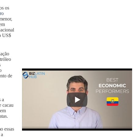
os os
ro
menor,
tem
acional
do US$
nação
tróleo
s
o
nto de
 a
e cacau
uem
atas.
mo essas
 a