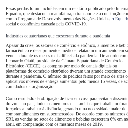
Essas perdas foram incluídas em um relatório publicado pelo Intern
Equador, que destacou a manufatura, o transporte e a construção c
com o Programa de Desenvolvimento das Nações Unidas,
o Equado
social e econômica causada pela COVID-19.
Indústrias equatorianas que cresceram durante a pandemia
Apesar da crise, os setores de comércio eletrônico, alimentos e bebi
farmacêutico e de suprimentos médicos relataram um aumento em s
vendas durante os meses mais difíceis da pandemia. De acordo com
Leonardo Otatti, presidente da Câmara Equatoriana de Comércio
Eletrônico (CECE), as compras por meio de canais digitais ou
plataformas de comércio eletrônico tiveram um grande crescimento
durante a pandemia. O número de pedidos feitos por meio de sites 
aplicativos móveis de entrega aumentou pelo menos 15 vezes, de a
com dados da organização.
Como resultado da obrigação de ficar em casa para evitar a dissemi
do vírus no país, todos os membros das famílias que trabalham fora
forçados a trabalhar à distância, gerando uma necessidade maior de
comprar alimentos em supermercados. De acordo com os números 
SRI, as vendas no setor de alimentos e bebidas cresceram 6% em m
abril, em comparação com os mesmos meses de 2019.