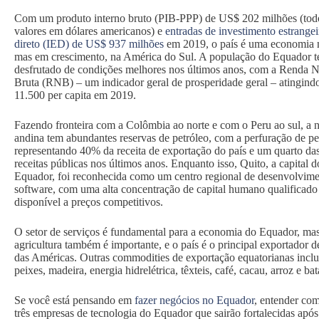
Com um produto interno bruto (PIB-PPP) de US$ 202 milhões (tod
valores em dólares americanos) e
entradas de investimento estrangei
direto (IED) de US$ 937 milhões
em 2019, o país é uma economia 
mas em crescimento, na América do Sul. A população do Equador 
desfrutado de condições melhores nos últimos anos, com a Renda N
Bruta (RNB) – um indicador geral de prosperidade geral – atingin
11.500 per capita em 2019.
Fazendo fronteira com a Colômbia ao norte e com o Peru ao sul, a 
andina tem abundantes reservas de petróleo, com a perfuração de pe
representando 40% da receita de exportação do país e um quarto da
receitas públicas nos últimos anos. Enquanto isso, Quito, a capital d
Equador, foi reconhecida como um centro regional de desenvolvime
software, com uma alta concentração de capital humano qualificado
disponível a preços competitivos.
O setor de serviços é fundamental para a economia do Equador, mas
agricultura também é importante, e o país é o principal exportador d
das Américas. Outras commodities de exportação equatorianas incl
peixes, madeira, energia hidrelétrica, têxteis, café, cacau, arroz e bat
Se você está pensando em
fazer negócios no Equador
, entender co
três empresas de tecnologia do Equador que sairão fortalecidas após