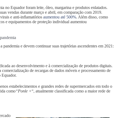
a no Equador foram leite, óleo, margarina e produtos enlatados.
 suas vendas durante março e abril, em comparação com 2019.
rais e anti-inflamatórios
aumentou até 500%
. Além disso, como
cos e equipamentos de proteção individual aumentou
a pandemia
a pandemia e devem continuar suas trajetórias ascendentes em 2021:
dicada ao desenvolvimento e à comercialização de produtos digitais.
a comercialização de recargas de dados móveis e processamento de
o Equador.
uenos estabelecimentos e grandes redes de supermercados em todo o
ecida como
“Ponle +
“, atualmente classificada como a maior rede de
ercado