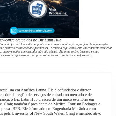
ck-office oferecidos no Biz Latin Hub
hamento formal. Consulte um profissional para sua situação específica. As informações
s e práticas recomendadas pertinentes. O cenário regulatório está em constante evolução;
s interpretações apresentadas não são oficiais. Algumas seções baseiam-se nas
ue essas perspectivas serão apoiadas em todos os ambientes profissionais.
pecialista em América Latina. Ele é cofundador e diretor
ecedor da região de serviços de entrada no mercado e de
erança, o Biz Latin Hub cresceu de um único escritório em
be. Craig também é presidente da Medical Tourism Packages e
empresas B2B. Ele é formado em Engenharia Mecânica com
os pela University of New South Wales. Craig é membro ativo