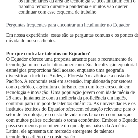
os funcionários da área de tecnologia se acostumaram com o
trabalho remoto durante a pandemia e muitos vão querer
continuar com esse esquema de trabalho.
Perguntas frequentes para encontrar um headhunter no Equador
Em nossa experiência, essas são as perguntas comuns e os pontos d
dúvida de nossos clientes.
Por que contratar talentos no Equador?
O Equador oferece uma proposta atraente para o recrutamento de
tecnologia no mercado latino-americano. Sua localização equatorial
estratégica proporciona fácil acesso, enquanto uma geografia
diversificada inclui os Andes, a Floresta Amazônica e a costa do
Pacífico. A economia está em ascensão, impulsionada por setores
como petróleo, agricultura e turismo, com um foco crescente em
tecnologia e inovação. Uma população jovem com idade média de
28 anos, juntamente com a melhoria da proficiência em inglês,
contribui para um pool de talentos dinâmico. As universidades e os
institutos técnicos do Equador oferecem educação relevante para o
setor de tecnologia, e o custo de vida mais baixo em comparação
com muitos países ocidentais o torna econômico. Embora o Equado
possa ser menos proeminente do que alguns países da América
Latina, ele apresenta um mercado emergente de talentos
tecnológicos digno de consideração.