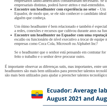
empresários latino-americanos considerariam necessário. Se u
empresariais distintas, poderá haver atritos e mal-entendidos.
Encontre um headhunter com experiência no setor –
Um b
Equador, de modo que, se ele não conhecer o candidato ideal 
alguém que conheça.
Um ótimo headhunter é bem relacionado e também é especiali
a redes, conexões e recursos que cultivou durante anos na fu
Encontre um headhunter no Equador com uma reputação q
escalão ou funcionário de nível executivo a trocar de equipe 
empresas como Coca Cola, Microsoft ou Alphabet Inc?
Se o headhunter que o senhor está pensando em contratar for 
feito o trabalho e o senhor deve procurar outro.
É importante observar as diferenças sutis, mas importantes, entre
headhunters são mais bem utilizados para preencher talentos tecnológ
são mais bem utilizados para ajudar a preencher talentos tecnológico