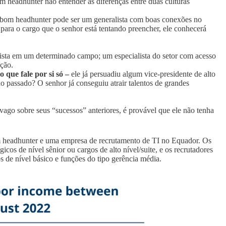
m headhunter não entender as diferenças entre duas culturas
om headhunter pode ser um generalista com boas conexões no
para o cargo que o senhor está tentando preencher, ele conhecerá
sta em um determinado campo; um especialista do setor com acesso
nção.
ue fale por si só –
ele já persuadiu algum vice-presidente de alto
no passado? O senhor já conseguiu atrair talentos de grandes
vago sobre seus “sucessos” anteriores, é provável que ele não tenha
 um headhunter e uma empresa de recrutamento de TI no Equador. Os
icos de nível sênior ou cargos de alto nível/suite, e os recrutadores
s de nível básico e funções do tipo gerência média.