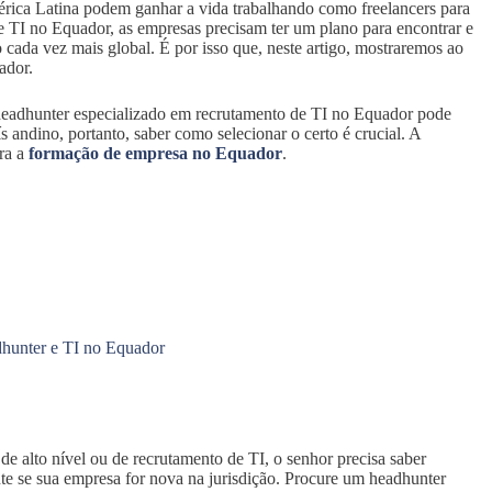
érica Latina podem ganhar a vida trabalhando como freelancers para
 TI no Equador, as empresas precisam ter um plano para encontrar e
 cada vez mais global. É por isso que, neste artigo, mostraremos ao
ador.
headhunter especializado em recrutamento de TI no Equador pode
 andino, portanto, saber como selecionar o certo é crucial. A
ra a
formação de empresa no Equador
.
dhunter e TI no Equador
e alto nível ou de recrutamento de TI, o senhor precisa saber
nte se sua empresa for nova na jurisdição. Procure um headhunter