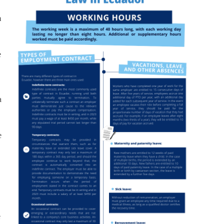
m
e
a
e
e