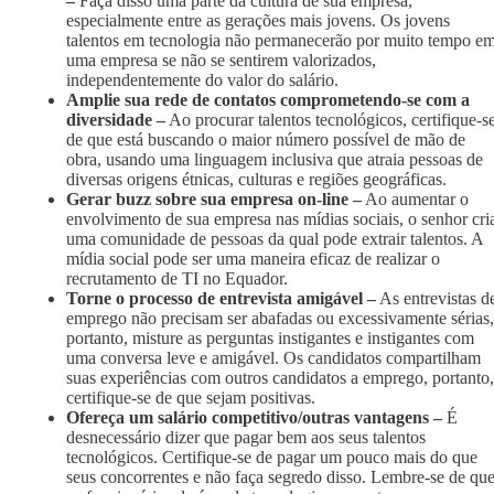
–
Faça disso uma parte da cultura de sua empresa,
especialmente entre as gerações mais jovens. Os jovens
talentos em tecnologia não permanecerão por muito tempo e
uma empresa se não se sentirem valorizados,
independentemente do valor do salário.
Amplie sua rede de contatos comprometendo-se com a
diversidade –
Ao procurar talentos tecnológicos, certifique-s
de que está buscando o maior número possível de mão de
obra, usando uma linguagem inclusiva que atraia pessoas de
diversas origens étnicas, culturas e regiões geográficas.
Gerar buzz sobre sua empresa on-line –
Ao aumentar o
envolvimento de sua empresa nas mídias sociais, o senhor cri
uma comunidade de pessoas da qual pode extrair talentos. A
mídia social pode ser uma maneira eficaz de realizar o
recrutamento de TI no Equador.
Torne o processo de entrevista amigável –
As entrevistas d
emprego não precisam ser abafadas ou excessivamente sérias,
portanto, misture as perguntas instigantes e instigantes com
uma conversa leve e amigável. Os candidatos compartilham
suas experiências com outros candidatos a emprego, portanto,
certifique-se de que sejam positivas.
Ofereça um salário competitivo/outras vantagens –
É
desnecessário dizer que pagar bem aos seus talentos
tecnológicos. Certifique-se de pagar um pouco mais do que
seus concorrentes e não faça segredo disso. Lembre-se de qu