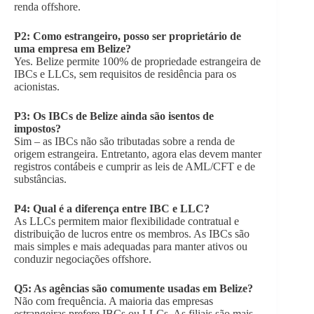
renda offshore.
P2: Como estrangeiro, posso ser proprietário de
uma empresa em Belize?
Yes. Belize permite 100% de propriedade estrangeira de
IBCs e LLCs, sem requisitos de residência para os
acionistas.
P3: Os IBCs de Belize ainda são isentos de
impostos?
Sim – as IBCs não são tributadas sobre a renda de
origem estrangeira. Entretanto, agora elas devem manter
registros contábeis e cumprir as leis de AML/CFT e de
substâncias.
P4: Qual é a diferença entre IBC e LLC?
As LLCs permitem maior flexibilidade contratual e
distribuição de lucros entre os membros. As IBCs são
mais simples e mais adequadas para manter ativos ou
conduzir negociações offshore.
Q5: As agências são comumente usadas em Belize?
Não com frequência. A maioria das empresas
estrangeiras prefere IBCs ou LLCs. As filiais são mais