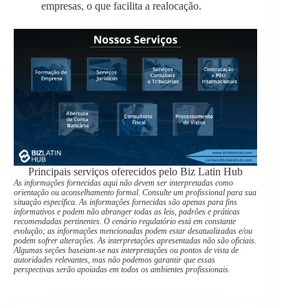
empresas, o que facilita a realocação.
Principais serviços oferecidos pelo Biz Latin Hub
As informações fornecidas aqui não devem ser interpretadas como
orientação ou aconselhamento formal. Consulte um profissional para sua
situação específica. As informações fornecidas são apenas para fins
informativos e podem não abranger todas as leis, padrões e práticas
recomendadas pertinentes. O cenário regulatório está em constante
evolução; as informações mencionadas podem estar desatualizadas e/ou
podem sofrer alterações. As interpretações apresentadas não são oficiais.
Algumas seções baseiam-se nas interpretações ou pontos de vista de
autoridades relevantes, mas não podemos garantir que essas
perspectivas serão apoiadas em todos os ambientes profissionais.